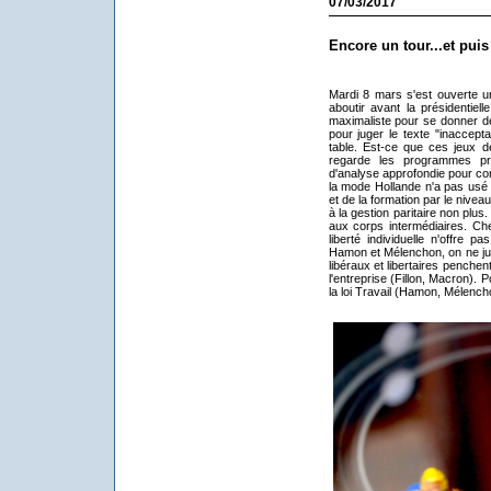
07/03/2017
Encore un tour...et puis
Mardi 8 mars s'est ouverte 
aboutir avant la présidentiel
maximaliste pour se donner d
pour juger le texte "inaccept
table. Est-ce que ces jeux de
regarde les programmes prés
d'analyse approfondie pour co
la mode Hollande n'a pas usé q
et de la formation par le nivea
à la gestion paritaire non plus.
aux corps intermédiaires. Chez
liberté individuelle n'offre 
Hamon et Mélenchon, on ne jure q
libéraux et libertaires penchen
l'entreprise (Fillon, Macron). P
la loi Travail (Hamon, Mélenc