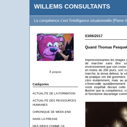
WILLEMS CONSULTANTS
La compétence c'est l'intelligence situationnelle (Pierre V
03/06/2017
Quand Thomas Pesquet
Impressionnantes les images d
de marcher sans être so
environnement que son corps ne
en moins de 200 jours, son co
À propos
marche, la tenue debout, la ve
de pratique ont été gommées e
zéro évidemment, mais au pri
s'émerveille quotidiennemen
Catégories
reste stupéfait devant cett
illustrer que la compétence, c
ACTUALITE DE LA FORMATION
et fonctionne davantage comm
ACTUALITE DES RESSOURCES
HUMAINES
CHRONIQUE DE WEEK-END
DANS LA PRESSE
DES IDEES COMME CA