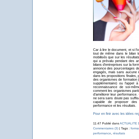
Car à lire le document, et si l'
tout de même dans le bilan t
mobilisés que sur les résulta
qui a prévalu pendant des ann
bilans d'entreprises sur la fo
annonce des pourcentages de f
engagés, mais sans aucune ind
dans les propositions finales,
des organismes de formation (
supplémentaire) ou l'appel 
reconnaissance de soi-même,
comment les organismes parita
d'améliorer leur performance. 
ne sera sans doute pas suffisa
capable de proposer des é
performance et les résultats.
Pour en finir avec les idées r
11:47 Publié dans
ACTUALITE 
Commentaires (3)
| Tags :
forma
performance
,
résultats