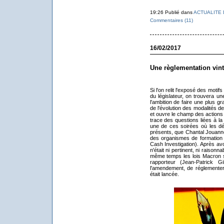
19:26 Publié dans
ACTUALITE 
Commentaires (11)
16/02/2017
Une règlementation vin
Si l'on relit l'exposé des motif
du législateur, on trouvera u
l'ambition de faire une plus g
de l'évolution des modalités de 
et ouvre le champ des actions 
trace des questions liées à la
une de ces soirées où les d
présents, que Chantal Jouanne
des organismes de formation qu
Cash Investigation). Après av
n'était ni pertinent, ni raisonn
même temps les lois Macron s'
rapporteur (Jean-Patrick G
l'amendement, de réglementer 
était lancée.