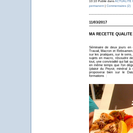
10:10 Publié dans
ACTUALITE 
permanent
|
Commentaires (2)
11/03/2017
MA RECETTE QUALITE
Séminaire de deux jours en ce
Travail, Macron et Rebsamen. L
sur les pratiques, sur le sens,
sujets en macro, résoudre de
tout, une convivialité qui fait q
en même temps que l’on dégust
(plaisir du Peysir, minéral à
proposerai bien sur le Dat
formations :