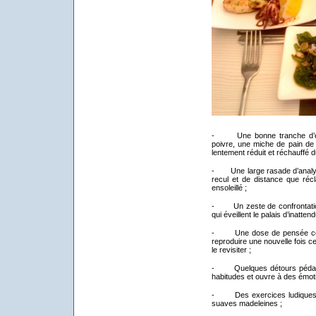
- Une bonne tranche d’exp
poivre, une miche de pain de 
lentement réduit et réchauffé 
- Une large rasade d’analyse 
recul et de distance que réc
ensoleillé ;
- Un zeste de confrontation
qui éveillent le palais d’inatte
- Une dose de pensée contr
reproduire une nouvelle fois ce 
le revisiter ;
- Quelques détours pédagogi
habitudes et ouvre à des émoti
- Des exercices ludiques, p
suaves madeleines ;