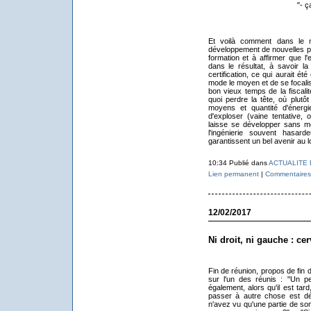
"- ç
Et voilà comment dans le 
développement de nouvelles pr
formation et à affirmer que l
dans le résultat, à savoir la
certification, ce qui aurait é
mode le moyen et de se focali
bon vieux temps de la fisca
quoi perdre la tête, où plutô
moyens et quantité d'énerg
d'exploser (vaine tentative,
laisse se développer sans mo
l'ingénierie souvent hasa
garantissent un bel avenir au l
10:34 Publié dans
ACTUALITE 
Lien permanent
|
Commentaires 
12/02/2017
Ni droit, ni gauche : cer
Fin de réunion, propos de fin
sur l'un des réunis : "Un 
également, alors qu'il est tar
passer à autre chose est dé
n'avez vu qu'une partie de so