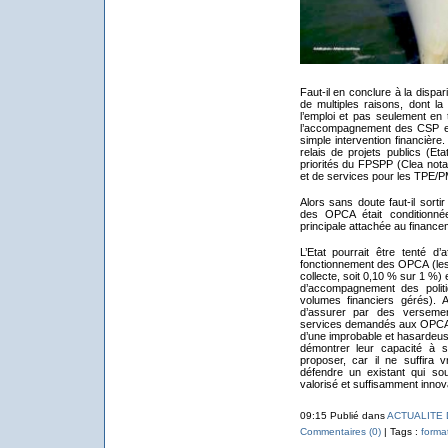
Faut-il en conclure à la disp
de multiples raisons, dont la
l’emploi et pas seulement e
l’accompagnement des CSP et 
simple intervention financière.
relais de projets publics (Et
priorités du FPSPP (Clea nota
et de services pour les TPE/P
Alors sans doute faut-il sort
des OPCA était conditionnée
principale attachée au finance
L’Etat pourrait être tenté d
fonctionnement des OPCA (les 
collecte, soit 0,10 % sur 1 %)
d’accompagnement des politi
volumes financiers gérés). 
d’assurer par des versemen
services demandés aux OPCA. S
d’une improbable et hasardeuse
démontrer leur capacité à s
proposer, car il ne suffira
défendre un existant qui sou
valorisé et suffisamment innov
09:15 Publié dans
ACTUALITE 
Commentaires (0)
| Tags :
forma