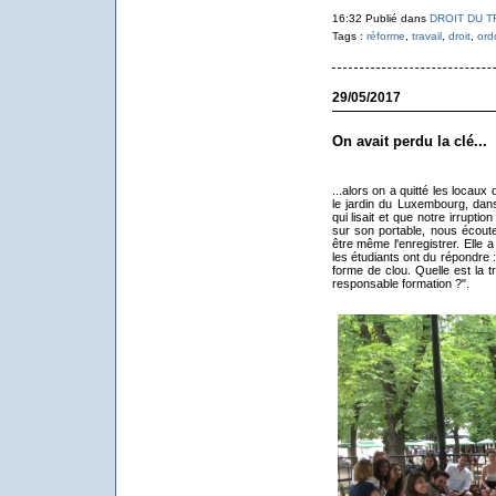
16:32 Publié dans
DROIT DU T
Tags :
réforme
,
travail
,
droit
,
ord
29/05/2017
On avait perdu la clé...
...alors on a quitté les locaux
le jardin du Luxembourg, dan
qui lisait et que notre irrupti
sur son portable, nous écoute
être même l'enregistrer. Elle 
les étudiants ont du répondre 
forme de clou. Quelle est la 
responsable formation ?".