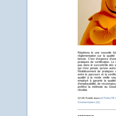
Répétons le une nouvelle fo
règlementation sur la qualit
besoin. C'est d'urgence d'une
pratiques de certification. L
pas dans le surcontrôle des st
qui n'est jamais qu'une autr
l'établissement de pratiques d
entre le parcours et la certifi
qualité à la mode vieille sa
employé à garantir la qualité
d'employabilité, de reconnaiss
préfère la méthode du Gloubi
résultat.
22:08 Publié dans
ACTUALITE 
Commentaires (11)