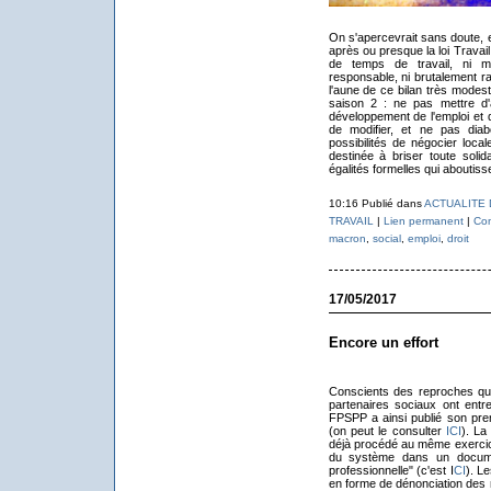
On s'apercevrait sans doute, e
après ou presque la loi Travai
de temps de travail, ni m
responsable, ni brutalement r
l'aune de ce bilan très modest
saison 2 : ne pas mettre d'a
développement de l'emploi et d
de modifier, et ne pas diab
possibilités de négocier loca
destinée à briser toute soli
égalités formelles qui aboutiss
10:16 Publié dans
ACTUALITE
TRAVAIL
|
Lien permanent
|
Com
macron
,
social
,
emploi
,
droit
17/05/2017
Encore un effort
Conscients des reproches qui 
partenaires sociaux ont entre
FPSPP a ainsi publié son prem
(on peut le consulter
ICI
). La
déjà procédé au même exercice
du système dans un document
professionnelle" (c'est I
CI
). L
en forme de dénonciation des m