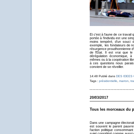
Et c'est à l'aune de ce travail 
portée à l'individu est une simp
moins tempéré, d'un souci d'
exemple, les fondateurs de no
résurgence proudhonnienne d'u
de l'Etat. Il est vrai que 
dérégulation économique, à 
mêmes ou à la coopération lib
à ces questions nous paraisse
convient de se réveiller.
14:48 Publié dans
DES IDEES
Tags :
présidentielle
,
marron
,
tra
20/03/2017
Tous les morceaux du p
Dans une campagne électorale,
est souvent le parent pauvre, 
l'action politique consommant
sujet considéré comme aussi c