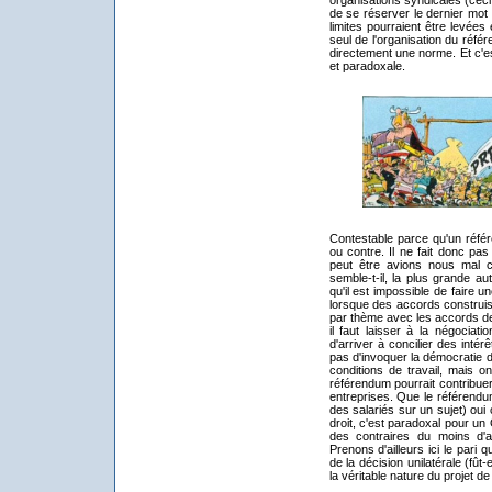
de se réserver le dernier mot
limites pourraient être levées
seul de l'organisation du référ
directement une norme. Et c'est
et paradoxale.
Contestable parce qu'un référ
ou contre. Il ne fait donc pas
peut être avions nous mal co
semble-t-il, la plus grande a
qu'il est impossible de faire u
lorsque des accords construis
par thème avec les accords de 
il faut laisser à la négociati
d'arriver à concilier des inté
pas d'invoquer la démocratie d
conditions de travail, mais o
référendum pourrait contribuer
entreprises. Que le référendum
des salariés sur un sujet) ou
droit, c'est paradoxal pour un
des contraires du moins d'an
Prenons d'ailleurs ici le pari 
de la décision unilatérale (fû
la véritable nature du projet de