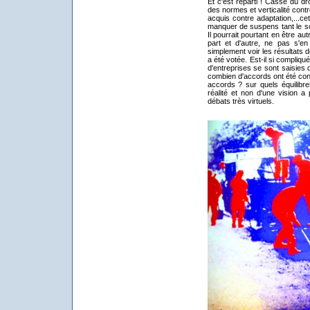
Et c'est reparti ! Casse du dro
des normes et verticalité cont
acquis contre adaptation,...ce
manquer de suspens tant le sc
Il pourrait pourtant en être aut
part et d'autre, ne pas s'e
simplement voir les résultats d
a été votée. Est-il si compliqu
d'entreprises se sont saisies d
combien d'accords ont été conc
accords ? sur quels équilibres
réalité et non d'une vision a 
débats très virtuels.