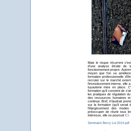
Mais le risque récurrent c'es
d'une analyse étroite de l
fonctionnement propre. Autrem
moyen que l'on va améliorer
formation professionnelle d'êt
recruter sur le marché extern
l'investissement interne, elle 
tuyauterie mise en place. C
formation qu'il convient de s'a
les pratiques de régulation du
des ressources humaines et da
continue. Bref, il faudrait pr
sur la formation (qu'il serait
l'élargissement des mode
préoccuper de réunir tous l
intéresse, elle se poursuit
ICI
.
Seminaire Bercy Loi 2014.pdf