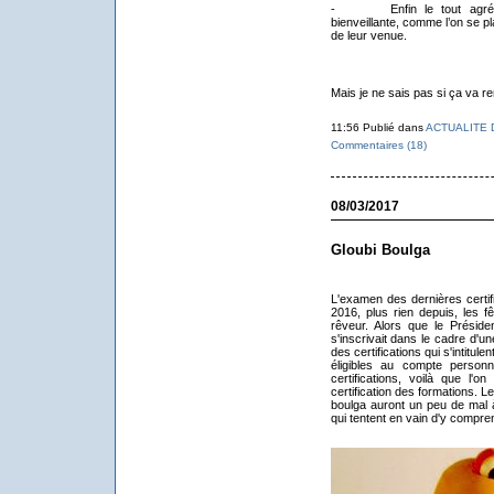
- Enfin le tout agrémenté
bienveillante, comme l’on se pl
de leur venue.
Mais je ne sais pas si ça va r
11:56 Publié dans
ACTUALITE 
Commentaires (18)
08/03/2017
Gloubi Boulga
L'examen des dernières certif
2016, plus rien depuis, les fê
rêveur. Alors que le Présid
s'inscrivait dans le cadre d'une
des certifications qui s'intitul
éligibles au compte personn
certifications, voilà que l
certification des formations. L
boulga auront un peu de mal à
qui tentent en vain d'y compr