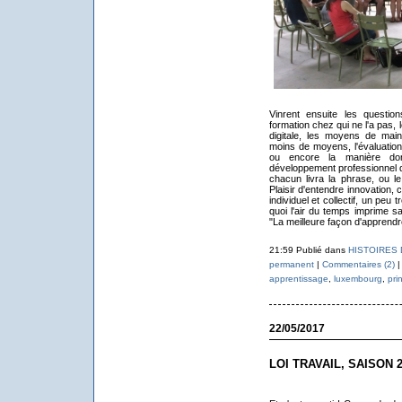
Vinrent ensuite les questio
formation chez qui ne l'a pas,
digitale, les moyens de mai
moins de moyens, l'évaluation
ou encore la manière dont
développement professionnel d
chacun livra la phrase, ou le
Plaisir d'entendre innovation, 
individuel et collectif, un pe
quoi l'air du temps imprime 
"La meilleure façon d'apprend
21:59 Publié dans
HISTOIRES
permanent
|
Commentaires (2)
|
apprentissage
,
luxembourg
,
pri
22/05/2017
LOI TRAVAIL, SAISON 