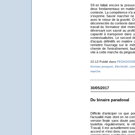
S'il en fallait encore la pre
deux fondamentaux en matière
contexte. La compétence n'a a
s'exprime. Savoir marcher ne s
avec le retour de la gravité.
déconnectée du contexte dans l
travail du formateur doit moi
déversant son savoir au profi
capacité à transposer dans un
contextualisées. Le second de
d'acquis définitifs en matière
remettre l'ouvrage sur le mét
chemin de l'entraînement, fa
vite à cette marche du pingou
22:13 Publié dans
PEDAGOGI
thomas pesquet
,
électricité
,
com
marche
30/05/2017
Du binaire paradoxal
Difficile d'anticiper ce que p
l'actualité mais dont on ne conn
version finale sans doute pas
toutefois régulièrement, le r
Travail, il est actuellement sou
accord et n'est donc pas source
organisations syndicales (ceci