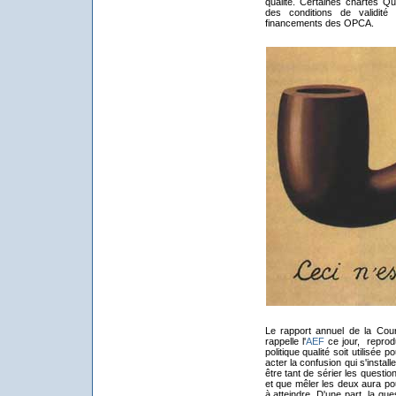
qualité. Certaines chartes Qua
des conditions de validité 
financements des OPCA.
Le rapport annuel de la Cou
rappelle l'
AEF
ce jour, repro
politique qualité soit utilisé
acter la confusion qui s'install
être tant de sérier les questi
et que mêler les deux aura pour
à atteindre. D'une part, la qu