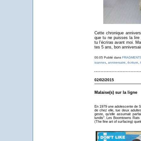
Cette chronique anniversa
que tu ne puisses la lire
tu l’écriras avant moi. M
tes 5 ans, bon anniversai
00:05 Publié dans
FRAGMENT
ioannes
,
anniversaire
,
écriture
,
02/02/2015
Malaise(s) sur la ligne
En 1979 une adolescente de San 
de chez elle, tue deux adulte
geste, qu'elle assumait parfa
lundis". Les Boomtowns Rats en
(The fine art of surfacing) qu