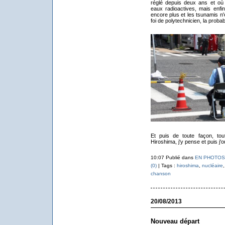
réglé depuis deux ans et où 
eaux radioactives, mais enfin
encore plus et les tsunamis n'e
foi de polytechnicien, la probab
Et puis de toute façon, tou
Hiroshima, j'y pense et puis j'oub
10:07 Publié dans
EN PHOTOS
(0)
| Tags :
hiroshima
,
nucléaire
chanson
20/08/2013
Nouveau départ