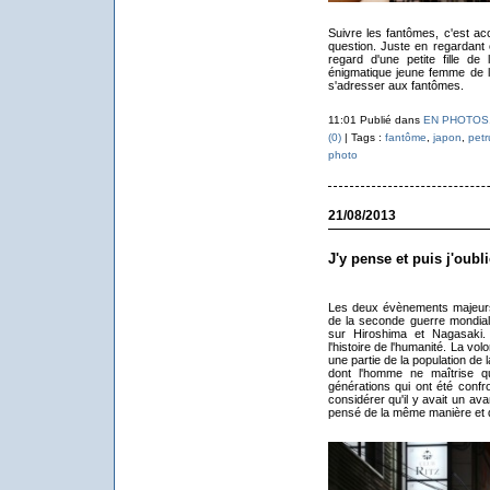
Suivre les fantômes, c'est ac
question. Juste en regardant
regard d'une petite fille de
énigmatique jeune femme de l'a
s'adresser aux fantômes.
11:01 Publié dans
EN PHOTOS
(0)
| Tags :
fantôme
,
japon
,
petr
photo
21/08/2013
J'y pense et puis j'oubli
Les deux évènements majeurs
de la seconde guerre mondiale
sur Hiroshima et Nagasaki
l'histoire de l'humanité. La vol
une partie de la population de l
dont l'homme ne maîtrise q
générations qui ont été conf
considérer qu'il y avait un av
pensé de la même manière et qu