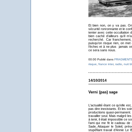
Et bien non, on y va pas. On 
sécurité ronronnante et le conf
tenter avec cette occultation 
bien caché d’ailleurs qu’il m’
recherché.
Car franchement, 
puisqu’on risque rien, on met
l’échec et à ne plus
jamais os
ce sera sans nous.
00:00 Publié dans
FRAGMENT
risque
,
france inter
,
radio
,
nuit b
14/10/2014
Verni (pas) sage
L'actualité étant ce qu'elle e
pas dire inexistants. Et les so
productions quasi-permanent. B
travailler seul. Mais malgré l
à tenir, il était impossible ce
l'ami qui me fit le cadeau de 
Sade, Attaquer le Soleil, pré
stupéfiant travail d'Annie Le 