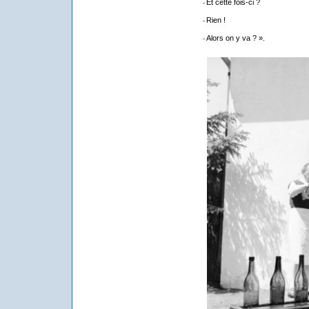
-
Et cette fois-ci ?
-
-
Rien !
-
-
Alors on y va ? ».
-