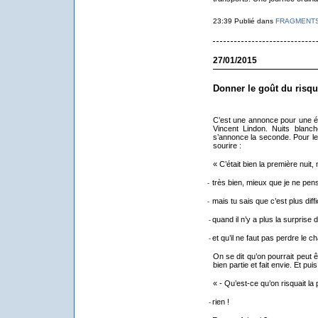
23:39 Publié dans
FRAGMENT
27/01/2015
Donner le goût du risq
C’est une annonce pour une ém
Vincent Lindon. Nuits blanc
s’annonce la seconde. Pour le t
sourire :
« C’était bien la première nuit,
-
très bien, mieux que je ne pe
-
-
mais tu sais que c’est plus diff
-
-
quand il n’y a plus la surprise 
-
-
et qu’il ne faut pas perdre le
-
On se dit qu’on pourrait peut 
bien partie et fait envie. Et pui
« - Qu’est-ce qu’on risquait la 
-
rien !
-