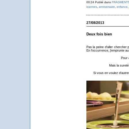
00:24 Publié dans
FRAGMENT
ioannes
,
anniversaire
,
enfance
27/08/2013
Deux fois bien
Pas la peine d'aller chercher 
En l'occurrence, j'emprunte au 
Pour al
Mais la suret
Si vous en voulez d'autres,