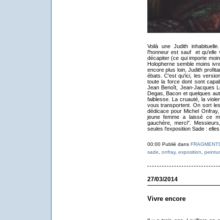
Voilà une Judith inhabituell
l'honneur est sauf et qu'elle
décapiter (ce qui importe moins
Holopherne semble moins ivre 
encore plus loin, Judith profit
ébats. C'est qu'ici, les version
toute la force dont sont capa
Jean Benoît, Jean-Jacques L
Degas, Bacon et quelques aut
faiblesse. La cruauté, la viole
vous transportent. On sort les
dédicace pour Michel Onfray, 
jeune femme a laissé ce mo
gauchère, merci". Messieurs
seules l'exposition Sade : elles
00:00 Publié dans
FRAGMENT
sade
,
onfray
,
exposition
,
peintu
27/03/2014
Vivre encore