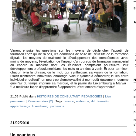
B
A
Vinrent ensuite les questions sur les moyens de déclencher l'appétit de
formation chez qui ne l'a pas, les conditions de base de réussite de la formation
digitale, les moyens de maintenir le développement des compétences avec
moins de moyens, l'évaluation de l'impact d'un cursus de formation managerial
ou encore la manière dont les étudiants comptaient poursuivre leur
développement professionnel dans les mois et années à venir. Et pour terminer,
chacun livra la phrase, ou le mot, qui synthétisait sa vision de la formation.
Plaisir d'entendre innovation, challenge, valeur ajoutée à démontrer, le lien entre
individuel et collectif, un peu trop d'employabilité à mon goût également, comme
N
quoi l'air du temps imprime sa marque, et la palme du Luxembourg à Marwa :
"La meilleure façon d'apprendre à apprendre, c'est encore d'apprendre".
D
21:59 Publié dans
HISTOIRES DE CONSULTANT
,
PEDAGOGIES
|
Lien
P
permanent
|
Commentaires (2)
| Tags :
master
,
sorbonne
,
drh
,
formation
,
D
apprentissage
,
luxembourg
,
printemps
P
N
21/02/2016
c'
F
Un pour tous...