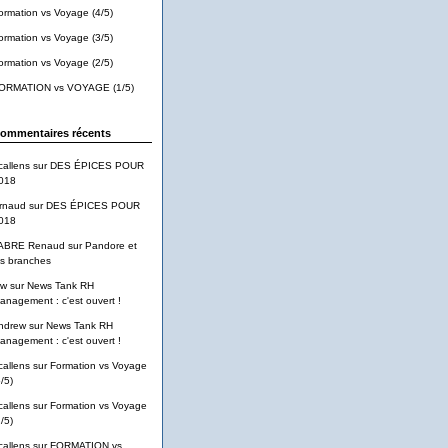
ormation vs Voyage (4/5)
ormation vs Voyage (3/5)
ormation vs Voyage (2/5)
ORMATION vs VOYAGE (1/5)
ommentaires récents
callens
sur
DES ÉPICES POUR
018
rnaud
sur
DES ÉPICES POUR
018
ABRE Renaud
sur
Pandore et
es branches
pw
sur
News Tank RH
anagement : c'est ouvert !
ndrew
sur
News Tank RH
anagement : c'est ouvert !
callens
sur
Formation vs Voyage
/5)
callens
sur
Formation vs Voyage
/5)
callens
sur
FORMATION vs