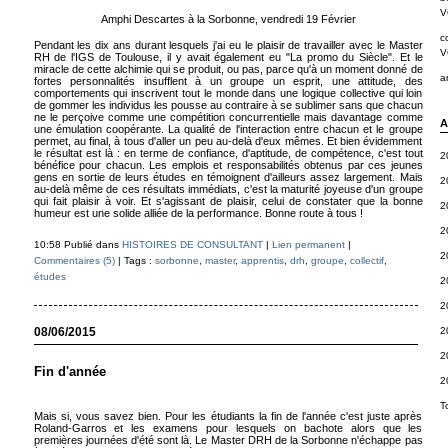
V
Amphi Descartes à la Sorbonne, vendredi 19 Février
c
Pendant les dix ans durant lesquels j'ai eu le plaisir de travailler avec le Master
V
RH de l'IGS de Toulouse, il y avait également eu "La promo du Siècle". Et le
miracle de cette alchimie qui se produit, ou pas, parce qu'à un moment donné de
a
fortes personnalités insufflent à un groupe un esprit, une attitude, des
comportements qui inscrivent tout le monde dans une logique collective qui loin
de gommer les individus les pousse au contraire à se sublimer sans que chacun
ne le perçoive comme une compétition concurrentielle mais davantage comme
A
une émulation coopérante. La qualité de l'interaction entre chacun et le groupe
permet, au final, à tous d'aller un peu au-delà d'eux mêmes. Et bien évidemment
le résultat est là : en terme de confiance, d'aptitude, de compétence, c'est tout
2
bénéfice pour chacun. Les emplois et responsabilités obtenus par ces jeunes
gens en sortie de leurs études en témoignent d'ailleurs assez largement. Mais
2
au-delà même de ces résultats immédiats, c'est la maturité joyeuse d'un groupe
qui fait plaisir à voir. Et s'agissant de plaisir, celui de constater que la bonne
2
humeur est une solide alliée de la performance. Bonne route à tous !
2
10:58 Publié dans
HISTOIRES DE CONSULTANT
|
Lien permanent
|
2
Commentaires (5)
| Tags :
sorbonne
,
master
,
apprentis
,
drh
,
groupe
,
collectif
,
études
2
2
2
08/06/2015
2
Fin d'année
2
T
Mais si, vous savez bien. Pour les étudiants la fin de l'année c'est juste après
Roland-Garros et les examens pour lesquels on bachote alors que les
premières journées d'été sont là. Le Master DRH de la Sorbonne n'échappe pas