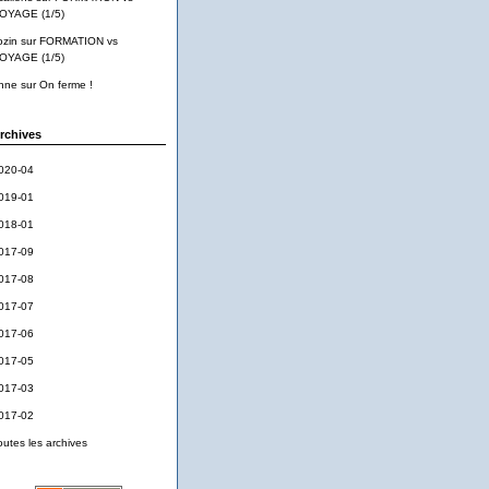
OYAGE (1/5)
ozin
sur
FORMATION vs
OYAGE (1/5)
nne
sur
On ferme !
rchives
020-04
019-01
018-01
017-09
017-08
017-07
017-06
017-05
017-03
017-02
outes les archives