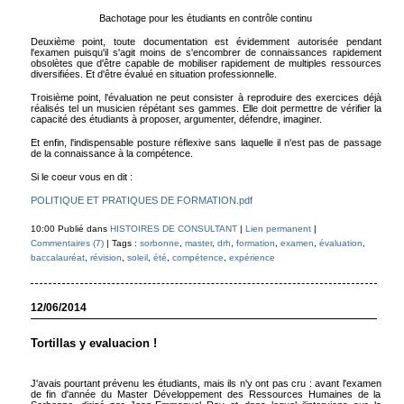
Bachotage pour les étudiants en contrôle continu
Deuxième point, toute documentation est évidemment autorisée pendant
l'examen puisqu'il s'agit moins de s'encombrer de connaissances rapidement
obsolètes que d'être capable de mobiliser rapidement de multiples ressources
diversifiées. Et d'être évalué en situation professionnelle.
Troisième point, l'évaluation ne peut consister à reproduire des exercices déjà
réalisés tel un musicien répétant ses gammes. Elle doit permettre de vérifier la
capacité des étudiants à proposer, argumenter, défendre, imaginer.
Et enfin, l'indispensable posture réflexive sans laquelle il n'est pas de passage
de la connaissance à la compétence.
Si le coeur vous en dit :
POLITIQUE ET PRATIQUES DE FORMATION.pdf
10:00 Publié dans
HISTOIRES DE CONSULTANT
|
Lien permanent
|
Commentaires (7)
| Tags :
sorbonne
,
master
,
drh
,
formation
,
examen
,
évaluation
,
baccalauréat
,
révision
,
soleil
,
été
,
compétence
,
expérience
12/06/2014
Tortillas y evaluacion !
J'avais pourtant prévenu les étudiants, mais ils n'y ont pas cru : avant l'examen
de fin d'année du Master Développement des Ressources Humaines de la