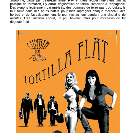
Sorbonne, dirigé par Jean-Emmanuel Ray et dans lequel j'interviens sur la
politique de formation, il y aurait dégustation de tortilla, l'omelette à l'espagnole.
Des oignons légèrement caramélisés, des pommes de terre pas trop cuites, le
tout roulé dans des oeufs battus pour bien imprégner chaque morceau, des
herbes et de l'assaisonnement, le tout mis au four pendant une vingtaine de
minutes. C'est meilleur chaud, un peu baveux, mais pour l'occasion ce fût
dégusté froid.