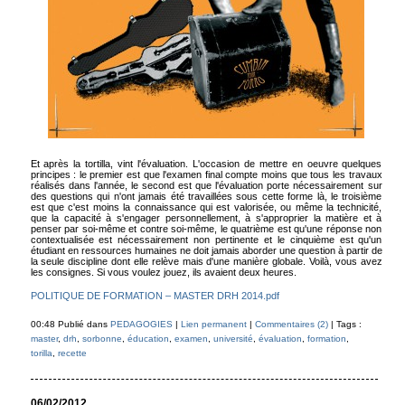
Et après la tortilla, vint l'évaluation. L'occasion de mettre en oeuvre quelques
principes : le premier est que l'examen final compte moins que tous les travaux
réalisés dans l'année, le second est que l'évaluation porte nécessairement sur
des questions qui n'ont jamais été travaillées sous cette forme là, le troisième
est que c'est moins la connaissance qui est valorisée, ou même la technicité,
que la capacité à s'engager personnellement, à s'approprier la matière et à
penser par soi-même et contre soi-même, le quatrième est qu'une réponse non
contextualisée est nécessairement non pertinente et le cinquième est qu'un
étudiant en ressources humaines ne doit jamais aborder une question à partir de
la seule discipline dont elle relève mais d'une manière globale. Voilà, vous avez
les consignes. Si vous voulez jouez, ils avaient deux heures.
POLITIQUE DE FORMATION – MASTER DRH 2014.pdf
00:48 Publié dans
PEDAGOGIES
|
Lien permanent
|
Commentaires (2)
| Tags :
master
,
drh
,
sorbonne
,
éducation
,
examen
,
université
,
évaluation
,
formation
,
torilla
,
recette
06/02/2012