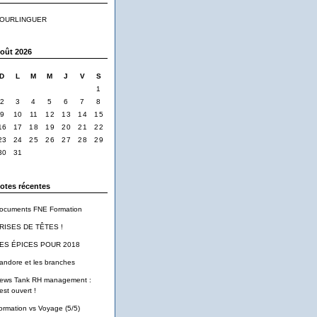
OURLINGUER
oût 2026
D
L
M
M
J
V
S
1
2
3
4
5
6
7
8
9
10
11
12
13
14
15
16
17
18
19
20
21
22
23
24
25
26
27
28
29
30
31
otes récentes
ocuments FNE Formation
RISES DE TÊTES !
ES ÉPICES POUR 2018
andore et les branches
ews Tank RH management :
est ouvert !
ormation vs Voyage (5/5)