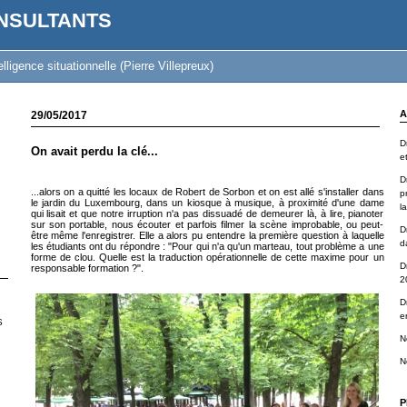
NSULTANTS
lligence situationnelle (Pierre Villepreux)
A
29/05/2017
D
On avait perdu la clé...
e
Dr
...alors on a quitté les locaux de Robert de Sorbon et on est allé s'installer dans
p
le jardin du Luxembourg, dans un kiosque à musique, à proximité d'une dame
la
qui lisait et que notre irruption n'a pas dissuadé de demeurer là, à lire, pianoter
sur son portable, nous écouter et parfois filmer la scène improbable, ou peut-
D
être même l'enregistrer. Elle a alors pu entendre la première question à laquelle
d
les étudiants ont du répondre : "Pour qui n'a qu'un marteau, tout problème a une
forme de clou. Quelle est la traduction opérationnelle de cette maxime pour un
D
responsable formation ?".
2
D
e
S
N
N
P