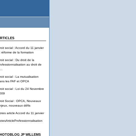
RTICLES
roit social : Accord du 11 janvier
t réforme de la formation
oit social : Du droit de la
rofessionnalisation au droit de
...
roit social : La mutualisation
ans les FAF et OPCA
roit social : Loi du 24 Novembre
009
roit Social : OPCA, Nouveaux
njeux, nouveaux défis
otes article Accord du 11 janvier
otesArticleProfessionnalisation
HOTOBLOG JP WILLEMS