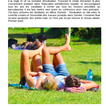
à la règle et vit sa semaine d'évaluation. Trouvant le mode d'examen le plus
couramment pratiqué dans l'éducation parfaitement stupide, et encourageant
tous les ans les candidats à tricher par tous les moyens possibles au
baccalauréat, il me faut mettre mes actes en cohérence avec mes principes.
J'ai donc prévenu les étudiants en début d'année : l'évaluation se fait selon le
contrôle continu et l'ensemble des travaux produits dans l'année. L'examen final
ne peut qu'ajouter des points mais ce n'est pas lui qui mesure le niveau atteint.
Premier point.