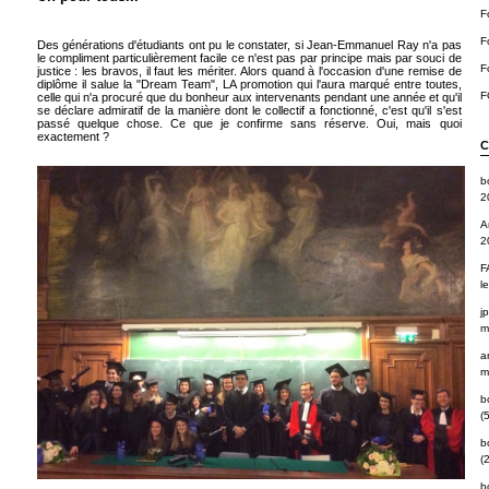
F
F
Des générations d'étudiants ont pu le constater, si Jean-Emmanuel Ray n'a pas
le compliment particulièrement facile ce n'est pas par principe mais par souci de
F
justice : les bravos, il faut les mériter. Alors quand à l'occasion d'une remise de
diplôme il salue la "Dream Team", LA promotion qui l'aura marqué entre toutes,
F
celle qui n'a procuré que du bonheur aux intervenants pendant une année et qu'il
se déclare admiratif de la manière dont le collectif a fonctionné, c'est qu'il s'est
passé quelque chose. Ce que je confirme sans réserve. Oui, mais quoi
exactement ?
C
b
2
A
2
F
l
j
m
a
m
b
(5
b
(2
b