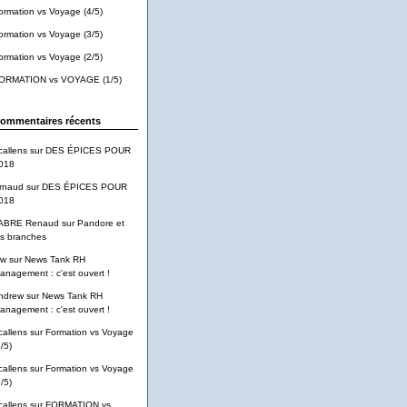
ormation vs Voyage (4/5)
ormation vs Voyage (3/5)
ormation vs Voyage (2/5)
ORMATION vs VOYAGE (1/5)
ommentaires récents
callens
sur
DES ÉPICES POUR
018
rnaud
sur
DES ÉPICES POUR
018
ABRE Renaud
sur
Pandore et
es branches
pw
sur
News Tank RH
anagement : c'est ouvert !
ndrew
sur
News Tank RH
anagement : c'est ouvert !
callens
sur
Formation vs Voyage
/5)
callens
sur
Formation vs Voyage
/5)
callens
sur
FORMATION vs