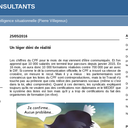
NSULTANTS
lligence situationnelle (Pierre Villepreux)
A
25/05/2016
D
Un léger déni de réalité
e
Dr
Les chiffres du CPF pour le mois de mai viennent d'être communiqués. Et l'on
p
apprend que 10 000 salariés ont terminé leur parcours depuis janvier 2015. En
la
16 mois, on aura donc 10 000 formations réalisées contre 700 000 par an avec
le DIF. Si comme le dit la communication officielle, le CPF a trouvé sa vitesse de
D
croisière, on mesure le recul. Mais il y a mieux : les parlementaires sont
d
convaincus que les listes du CPF sont contreproductives, mais la loi Travail n'y
touche pas au prétexte que cela relève des partenaires sociaux (même si c'est
D
dans la loi, allez comprendre). Quand à ces derniers, les syndicats expliquent
toujours qu'ils ne veulent pas des certifications non diplomates et le MEDEF que
2
le système des listes est bon mais qu'il y a trop de certifications du fait des
organismes de formation (on rêve).
D
e
S
N
N
P