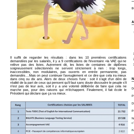
B
A
Il suffit de regarder les résultats : dans les 10 premières certifications
demandées par les salariés, il y a 9 certifications de l'inventaire +la VAE qui ne
relève pas des listes. Autrement dit, les listes de centaines de diplômes
soigneusement sélectionnés ne servent strictement à rien : trop longs,
inaccessibles, non modulaires, pas ouverts en entrée permanente, pas
demandés....Mais on peut continuer l'aveuglement et ce dire que cela ira mieux
N
dans cinq ou dix ans. Alors de deux choses l'une : soit il s'agit d'un déni de
réalité de la part de ceux qui pensent qu'il faut sans doute dissoudre le peuple s'il
n'est pas de leur avis, soit il y a une volonté délibérée de faire que cela ne
D
marche pas, pour des raisons qui m'échappent. Finalement, il fait école le
Président qui déclare que ça va mieux.
P
D
P
N
c'
F