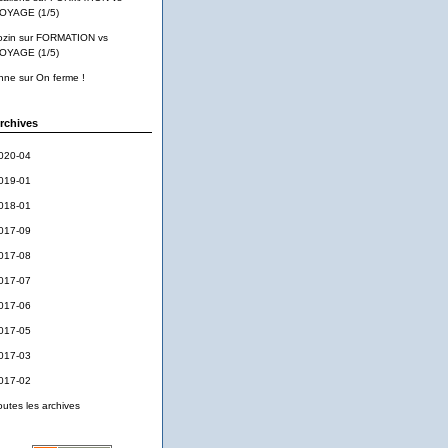
OYAGE (1/5)
ozin
sur
FORMATION vs
OYAGE (1/5)
nne
sur
On ferme !
rchives
020-04
019-01
018-01
017-09
017-08
017-07
017-06
017-05
017-03
017-02
outes les archives