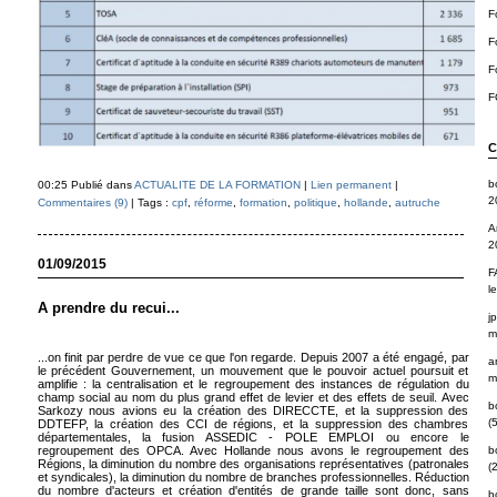
F
F
F
F
C
b
00:25 Publié dans
ACTUALITE DE LA FORMATION
|
Lien permanent
|
2
Commentaires (9)
| Tags :
cpf
,
réforme
,
formation
,
politique
,
hollande
,
autruche
A
2
01/09/2015
F
l
A prendre du recui...
j
m
...on finit par perdre de vue ce que l'on regarde. Depuis 2007 a été engagé, par
a
le précédent Gouvernement, un mouvement que le pouvoir actuel poursuit et
m
amplifie : la centralisation et le regroupement des instances de régulation du
champ social au nom du plus grand effet de levier et des effets de seuil. Avec
b
Sarkozy nous avions eu la création des DIRECCTE, et la suppression des
(5
DDTEFP, la création des CCI de régions, et la suppression des chambres
départementales, la fusion ASSEDIC - POLE EMPLOI ou encore le
b
regroupement des OPCA. Avec Hollande nous avons le regroupement des
Régions, la diminution du nombre des organisations représentatives (patronales
(2
et syndicales), la diminution du nombre de branches professionnelles. Réduction
du nombre d'acteurs et création d'entités de grande taille sont donc, sans
b