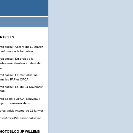
RTICLES
roit social : Accord du 11 janvier
t réforme de la formation
oit social : Du droit de la
rofessionnalisation au droit de
...
roit social : La mutualisation
ans les FAF et OPCA
roit social : Loi du 24 Novembre
009
roit Social : OPCA, Nouveaux
njeux, nouveaux défis
otes article Accord du 11 janvier
otesArticleProfessionnalisation
HOTOBLOG JP WILLEMS