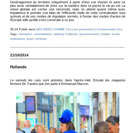
l'aménagement du territoire uniquement à partir d'une vue d'avion et sans ne
plus avoir véritablement de prise sur la manière dont se passe la vie au sol. La
vision globale est certes une nécessité, mais on attend quand même avec
impatience le premier vrai bilan de l'efficacité réelle de cette centralisation tous
azimuts et de ses modes de régulation normés, à l'instar des modes d'action de
l'Europe telle qu'elle s'est construite à ce jour.
09:29 Publié dans
DES IDEES COMME CA
|
Lien permanent
|
Commentaires (3)
|
Tags :
formation
,
centralisation
,
sarkozy
,
hollande
,
gouvernement
,
emploi
,
social
,
institutions
,
avion
,
territoire
21/10/2014
Hollande
Le samedi, les rues sont animées dans l'après-midi. Ensuite les magasins
ferment tôt. Faudra que j'en parle à Emmanuel Macron.