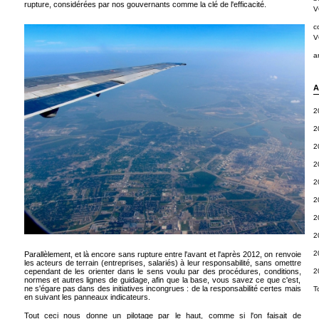
rupture, considérées par nos gouvernants comme la clé de l'efficacité.
V
c
V
a
A
2
2
2
2
2
2
2
2
2
Parallèlement, et là encore sans rupture entre l'avant et l'après 2012, on renvoie
les acteurs de terrain (entreprises, salariés) à leur responsabilité, sans omettre
cependant de les orienter dans le sens voulu par des procédures, conditions,
2
normes et autres lignes de guidage, afin que la base, vous savez ce que c'est,
ne s'égare pas dans des initiatives incongrues : de la responsabilité certes mais
T
en suivant les panneaux indicateurs.
Tout ceci nous donne un pilotage par le haut, comme si l'on faisait de