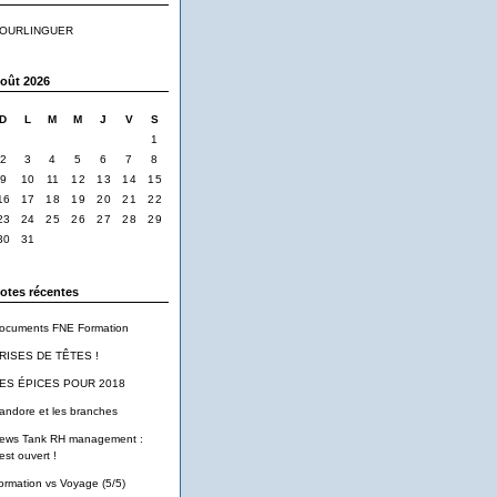
OURLINGUER
oût 2026
D
L
M
M
J
V
S
1
2
3
4
5
6
7
8
9
10
11
12
13
14
15
16
17
18
19
20
21
22
23
24
25
26
27
28
29
30
31
otes récentes
ocuments FNE Formation
RISES DE TÊTES !
ES ÉPICES POUR 2018
andore et les branches
ews Tank RH management :
est ouvert !
ormation vs Voyage (5/5)