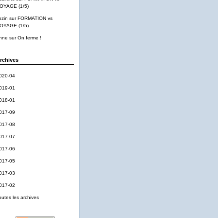
OYAGE (1/5)
ozin
sur
FORMATION vs
OYAGE (1/5)
nne
sur
On ferme !
rchives
020-04
019-01
018-01
017-09
017-08
017-07
017-06
017-05
017-03
017-02
outes les archives