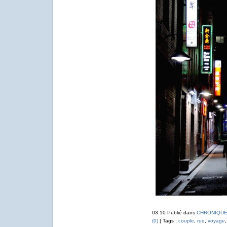
03:10 Publié dans
CHRONIQUE
(0)
| Tags :
couple
,
rue
,
voyage