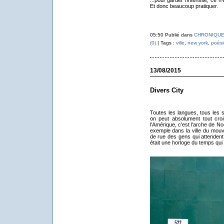
...pour garder l'intensité, ce n
Et donc beaucoup pratiquer.
05:50 Publié dans
CHRONIQUE
(0)
| Tags :
ville
,
new york
,
poési
13/08/2015
Divers City
Toutes les langues, tous les st
on peut absolument tout cro
l'Amérique, c'est l'arche de 
exemple dans la ville du mouv
de rue des gens qui attendent,
était une horloge du temps qu