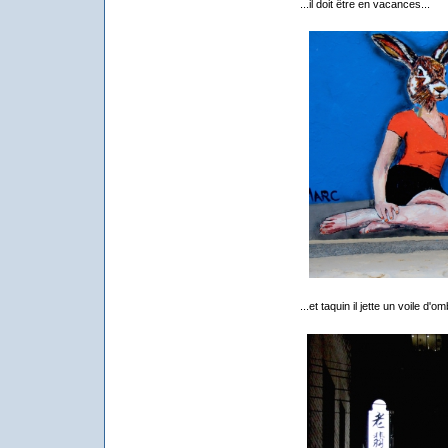
...il doit être en vacances...
...et taquin il jette un voile d