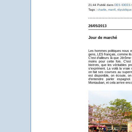
21:44 Publié dans
DES IDEES
Tags :
charlie
,
manif
,
république
26/05/2013
Jour de marché
Les hommes politiques nous exp
gens, LES français, comme ils 
C'est d'ailleurs là que Jérôme C
moins pour cette fois. C'es
bistrots, que les véritables pr
s'expriment. La voilà la vrai
on fait ses courses au superm
est disponible, on écoute, on
d'entendre parler espagno
Montauban, et cela arrive encor