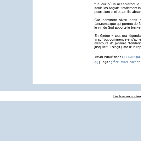
"Le jour où ils accepteront l
seuls les Anglais, totalement in
pourraient croire pareille absurd
Car comment vivre sans pr
fantasmatique qui permet de f
le vin du Sud apporte le bien-êt
En Grèce « tout est légendair
vrai. Tout commence et s’achèv
alentours d'Epidaure "l'endroi
jusqu'ici". Il s'agit juste d'u
15:38 Publié dans
CHRONIQUE
(0)
| Tags :
grèce
,
miller
,
cochon
Déclarer un contenu 