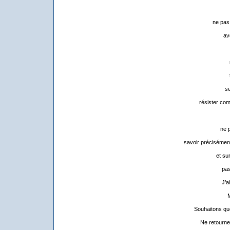
ne pas
av
se
résister co
ne 
savoir précisément 
et su
pas
J’a
M
Souhaitons que
Ne retourne