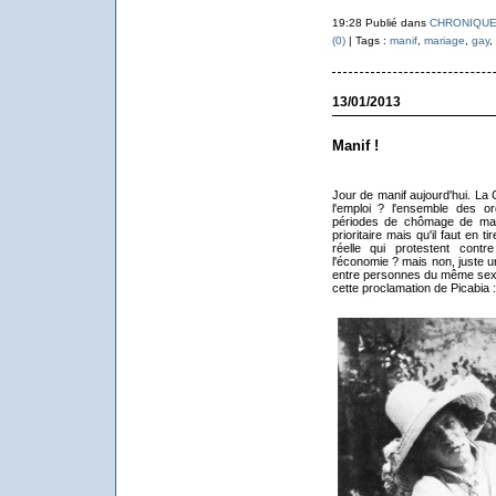
19:28 Publié dans
CHRONIQUE
(0)
| Tags :
manif
,
mariage
,
gay
,
13/01/2013
Manif !
Jour de manif aujourd'hui. La
l'emploi ? l'ensemble des or
périodes de chômage de masse
prioritaire mais qu'il faut en
réelle qui protestent contr
l'économie ? mais non, juste u
entre personnes du même sexe.
cette proclamation de Picabia 