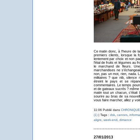
Ce matin donc, à l'heure de la
premiers clients, lorsque la 
lentement par choix et non par
l'étal de fruits et légumes au 
le marchand de fleurs. Une 
marchandises ne s'échangeaie
non, pas un mot, rien, nada. 
militaires ? que nib, silence
étreint le pays et se répa
commentaires. Le temps pourri
et de gateaux sucrés ? même pas
matin tout un chacun, c'étai
sourire au bras de sa nouvel
vous faire marcher, allez y vo
11:06 Publié dans
CHRONIQUE
(1)
| Tags :
dsk
,
cannes
,
informa
aligre
,
week-end
,
dimance
27/01/2013