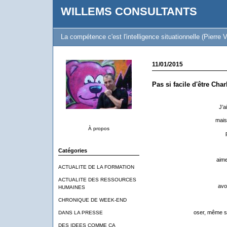
WILLEMS CONSULTANTS
La compétence c'est l'intelligence situationnelle (Pierre V
11/01/2015
Pas si facile d'être Charl
J’a
mais 
À propos
Catégories
aime
ACTUALITE DE LA FORMATION
ACTUALITE DES RESSOURCES
avo
HUMAINES
CHRONIQUE DE WEEK-END
oser, même si
DANS LA PRESSE
DES IDEES COMME CA