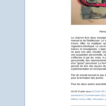
Henry 
Le charron livre deux enseign
manuel et de l'intellectuel. Le 
trouve. Allez lui expliquer 
regardera interloqué. Le seco
tuteurs et enseignants. L'appr
ne peut non plus résulter un
une acquisition personnelle, si
s'effectue ni par les mots, n
personnelle, des tatonnements,
d'un "geste" personnel. Le form
permet de tirer des leçons de l
expérimentation en incorporation
Pas de travail manuel et pas 
pour la formation des jeunes.
Pour les deux autres anecdote
00:05 Publié dans
ACTUALITE 
permanent
|
Commentaires (0)
|
billeter
,
henry miller
,
éducation
,