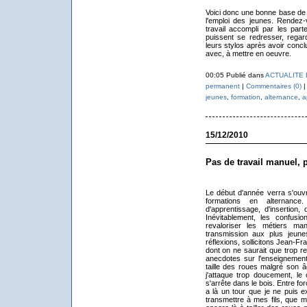
Voici donc une bonne base de t
l'emploi des jeunes. Rendez
travail accompli par les part
puissent se redresser, regar
leurs stylos après avoir conclu
avec, à mettre en oeuvre.
00:05 Publié dans
ACTUALITE 
permanent
|
Commentaires (0)
|
jeunes
,
formation
,
alternance
,
a
15/12/2010
Pas de travail manuel, 
Le début d'année verra s'ouvr
formations en alternance.
d'apprentissage, d'insertion,
Inévitablement, les confusion
revaloriser les métiers man
transmission aux plus jeun
réflexions, sollicitons Jean-F
dont on ne saurait que trop re
anecdotes sur l'enseignemen
taille des roues malgré son âg
j'attaque trop doucement, le 
s'arrête dans le bois. Entre for
a là un tour que je ne puis e
transmettre à mes fils, que me