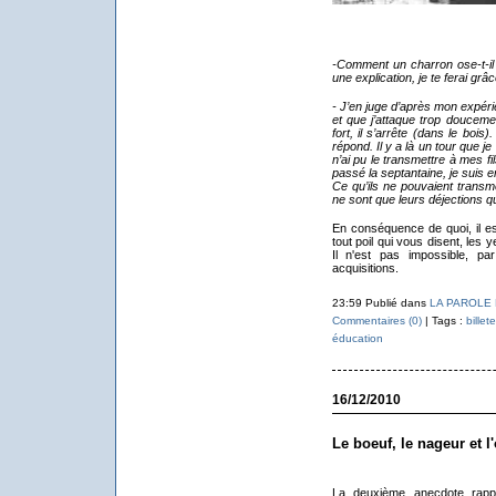
-Comment un charron ose-t-il d
une explication, je te ferai grâ
- J’en juge d’après mon expéri
et que j’attaque trop doucem
fort, il s’arrête (dans le bois)
répond. Il y a là un tour que j
n’ai pu le transmettre à mes fi
passé la septantaine, je suis 
Ce qu’ils ne pouvaient transm
ne sont que leurs déjections qu
En conséquence de quoi, il 
tout poil qui vous disent, les 
Il n'est pas impossible, par
acquisitions.
23:59 Publié dans
LA PAROLE E
Commentaires (0)
| Tags :
billete
éducation
16/12/2010
Le boeuf, le nageur et l
La deuxième anecdote rappo