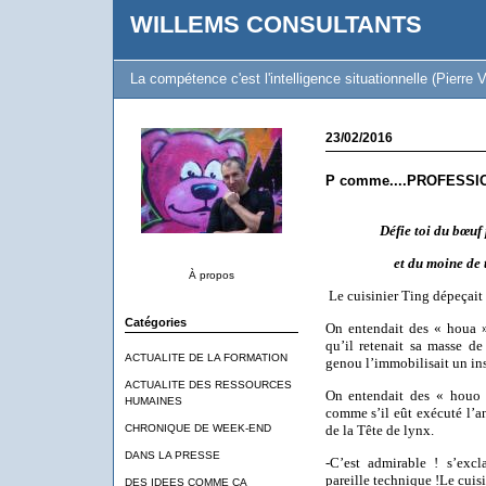
WILLEMS CONSULTANTS
La compétence c'est l'intelligence situationnelle (Pierre V
23/02/2016
P comme....PROFESSI
Défie toi du bœuf 
et du moine de 
À propos
Le cuisinier Ting dépeçait
Catégories
On entendait des « houa »
qu’il retenait sa masse d
ACTUALITE DE LA FORMATION
genou l’immobilisait un ins
ACTUALITE DES RESSOURCES
On entendait des « houo 
HUMAINES
comme s’il eût exécuté l’
CHRONIQUE DE WEEK-END
de la Tête de lynx.
DANS LA PRESSE
-C’est admirable ! s’excl
pareille technique !Le cuisi
DES IDEES COMME CA