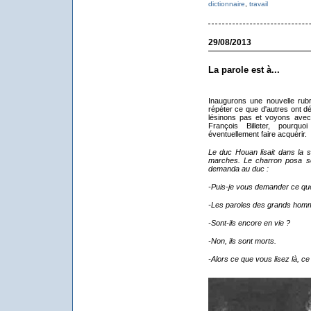
dictionnaire
,
travail
29/08/2013
La parole est à...
Inaugurons une nouvelle rubri
répéter ce que d'autres ont d
lésinons pas et voyons avec
François Billeter, pourqu
éventuellement faire acquérir.
Le duc Houan lisait dans la sa
marches. Le charron posa so
demanda au duc :
-Puis-je vous demander ce que
-Les paroles des grands homme
-Sont-ils encore en vie ?
-Non, ils sont morts.
-Alors ce que vous lisez là, ce