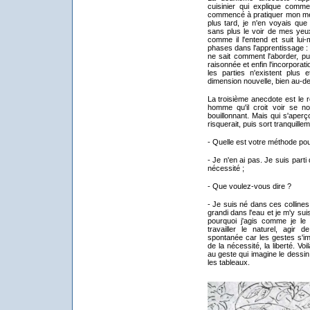
cuisinier qui explique comme
commencé à pratiquer mon méti
plus tard, je n'en voyais que d
sans plus le voir de mes yeux
comme il l'entend et suit lui
phases dans l'apprentissage : 
ne sait comment l'aborder, pu
raisonnée et enfin l'incorporati
les parties n'existent plus
dimension nouvelle, bien au-del
La troisième anecdote est le 
homme qu'il croit voir se n
bouillonnant. Mais qui s'aper
risquerait, puis sort tranquill
- Quelle est votre méthode pou
- Je n'en ai pas. Je suis parti 
nécessité ;
- Que voulez-vous dire ?
- Je suis né dans ces collines 
grandi dans l'eau et je m'y suis
pourquoi j'agis comme je le f
travailler le naturel, agir 
spontanée car les gestes s'im
de la nécessité, la liberté. Voi
au geste qui imagine le dessin
les tableaux.