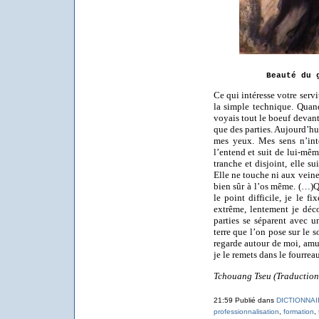
Beauté du 
Ce qui intéresse votre serv
la simple technique. Quan
voyais tout le boeuf devant
que des parties. Aujourd’hui,
mes yeux. Mes sens n’int
l’entend et suit de lui-mê
tranche et disjoint, elle sui
Elle ne touche ni aux veine
bien sûr à l’os même. (…)Qu
le point difficile, je le f
extrême, lentement je déco
parties se séparent avec 
terre que l’on pose sur le 
regarde autour de moi, amusé
je le remets dans le fourrea
Tchouang Tseu (Traduction 
21:59 Publié dans
DICTIONNAI
professionnalisation
,
formation
,