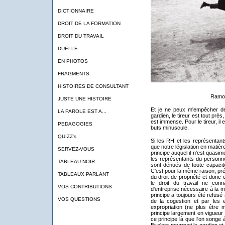
DICTIONNAIRE
DROIT DE LA FORMATION
DROIT DU TRAVAIL
DUELLE
EN PHOTOS
FRAGMENTS
HISTOIRES DE CONSULTANT
Ramon
JUSTE UNE HISTOIRE
Et je ne peux m'empêcher de
LA PAROLE EST A...
gardien, le tireur est tout près,
est immense. Pour le tireur, il 
PEDAGOGIES
buts minuscule.
QUIZZ's
Si les RH et les représentant
que notre législation en matière
SERVEZ-VOUS
principe auquel il n'est quasim
les représentants du personne
TABLEAU NOIR
sont dénués de toute capacité
C'est pour la même raison, pré
TABLEAUX PARLANT
du droit de propriété et donc 
le droit du travail ne con
VOS CONTRIBUTIONS
d'entreprise nécessaire à la m
principe a toujours été refusé 
VOS QUESTIONS
de la cogestion et par les 
expropriation (ne plus être m
principe largement en vigueur 
ce principe là que l'on songe 
Et c'est pourquoi le gardien et 