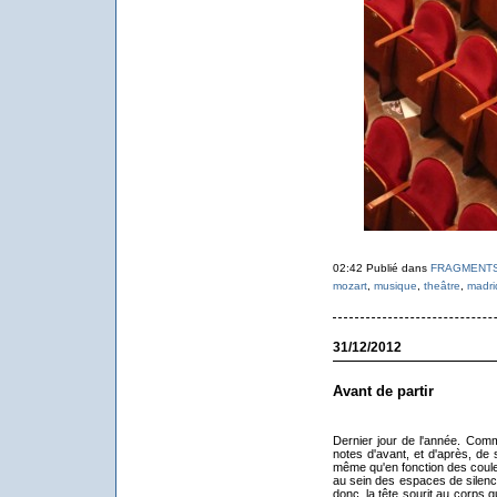
02:42 Publié dans
FRAGMENT
mozart
,
musique
,
theâtre
,
madri
31/12/2012
Avant de partir
Dernier jour de l'année. Com
notes d'avant, et d'après, de 
même qu'en fonction des coule
au sein des espaces de silenc
donc, la tête sourit au corps 