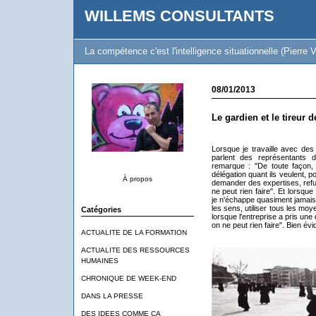
WILLEMS CONSULTANTS
La compétence c'est l'intelligence situationnelle (Pierre V
08/01/2013
Le gardien et le tireur d
Lorsque je travaille avec de
parlent des représentants 
remarque : "De toute façon, 
délégation quant ils veulent, p
À propos
demander des expertises, refus
ne peut rien faire". Et lorsqu
je n'échappe quasiment jamais
les sens, utiliser tous les moy
Catégories
lorsque l'entreprise a pris une 
on ne peut rien faire". Bien év
ACTUALITE DE LA FORMATION
ACTUALITE DES RESSOURCES
HUMAINES
CHRONIQUE DE WEEK-END
DANS LA PRESSE
DES IDEES COMME CA