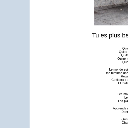
Tu es plus be
Quan
Quitte
Quitt
Quitte 
Quan
Le monde est 
Des femmes de
Rega
Ce fiacre c
Et tout
I
Les mont
Le
Les pla
Apprends à
Donn
Quan
Chan