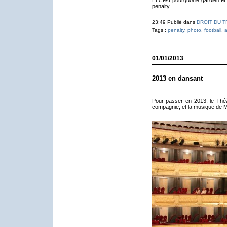
penalty.
23:49 Publié dans
DROIT DU T
Tags :
penalty
,
photo
,
football
,
a
01/01/2013
2013 en dansant
Pour passer en 2013, le Théâ
compagnie, et la musique de 