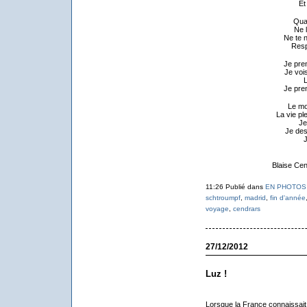
Et
Quan
Ne 
Ne te 
Resp
Je pre
Je voi
L
Je pre
Le mo
La vie p
Je
Je des
J
Blaise Ce
11:26 Publié dans
EN PHOTOS
schtroumpf
,
madrid
,
fin d'année
voyage
,
cendrars
27/12/2012
Luz !
Lorsque la France connaissai