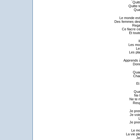
Quitt
Quitte 
Quan
Le monde est 
Des femmes de
Rega
Ce fiacre c
Et tout
I
Les mont
Le
Les pla
Apprends à
Donn
Quan
Chan
Et
Quan
Ne 
Ne te 
Resp
Je pre
Je voi
L
Je pre
Le mo
La vie p
Je