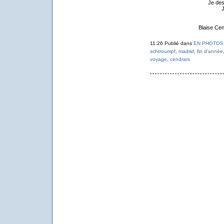
Je des
J
Blaise Ce
11:26 Publié dans
EN PHOTOS
schtroumpf
,
madrid
,
fin d'année
voyage
,
cendrars