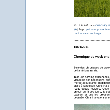
15:19 Publié dans
CHRONIQUE
(0)
| Tags :
peinture
,
photo
,
bre
citation
,
vacance
,
image
15/01/2011
Chronique de week-end :
Suite des chroniques de week
de l'amérique rurale.
Telle une héroïne d'Hitchcock
visage ne soit nécessaire, opè
l'herbe accueillante, l'habitati
place à l'angoisse. Christina 
hante depuis toujours. Cette 
enfouir au fil des jours, la 
passent et que les pressen
destinée. Christina va entrer e