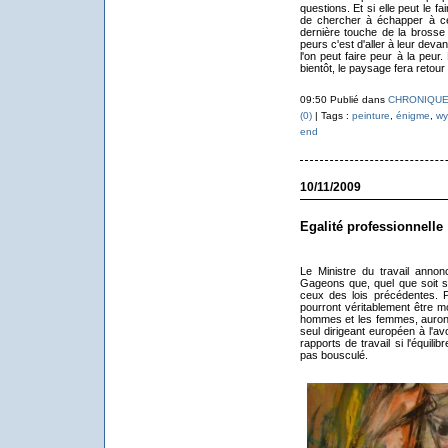
questions. Et si elle peut le fai
de chercher à échapper à ce 
dernière touche de la brosse
peurs c'est d'aller à leur devan
l'on peut faire peur à la peur.
bientôt, le paysage fera retour
09:50 Publié dans
CHRONIQUE
(0)
| Tags :
peinture
,
énigme
,
wy
end
10/11/2009
Egalité professionnelle 
Le Ministre du travail annonc
Gageons que, quel que soit s
ceux des lois précédentes. P
pourront véritablement être mo
hommes et les femmes, auron
seul dirigeant européen à l'av
rapports de travail si l'équil
pas bousculé.