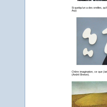
Si quelqu'un a des oreilles, qu'
Arp)
Chère imagination, ce que j'a
(André Breton).