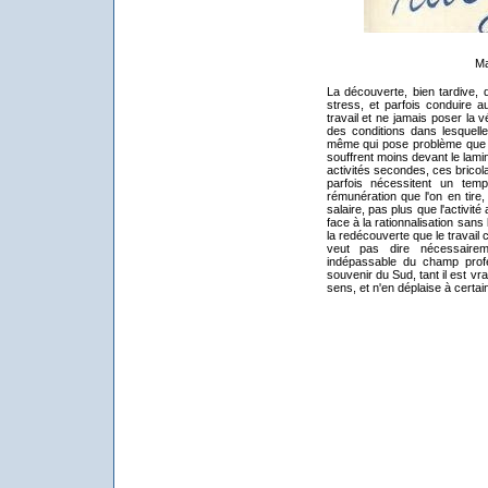
Ma
La découverte, bien tardive, 
stress, et parfois conduire a
travail et ne jamais poser la vé
des conditions dans lesquelles
même qui pose problème que 
souffrent moins devant le lamin
activités secondes, ces bricol
parfois nécessitent un tem
rémunération que l'on en tire,
salaire, pas plus que l'activité
face à la rationnalisation sans
la redécouverte que le travail 
veut pas dire nécessaireme
indépassable du champ profe
souvenir du Sud, tant il est vra
sens, et n'en déplaise à certai