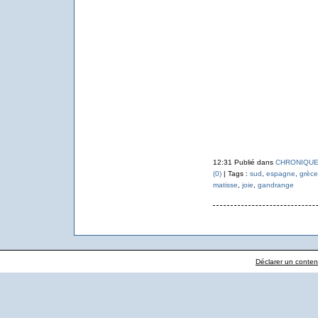
12:31 Publié dans
CHRONIQUE
(0)
| Tags :
sud
,
espagne
,
grèce
matisse
,
joie
,
gandrange
Déclarer un contenu 