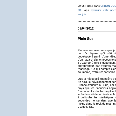
00:05 Publié dans
CHRONIQUE
(0)
| Tags :
syracuse
,
italie
,
poés
an
,
joie
08/04/2012
Plein Sud !
Pas une semaine sans que je r
qui m'expliquent qu'à côté de
développé à partir d'une idée,
d'un hasard, d'une nécessité po
il s'exerce à titre indépendant
entrepreneur, par d'autres ma
l'habillage. Ce qui compte c'es
soi-même, d'être responsable et
Que la nécessité financière soit
En cela, le développement des 
France s'oriente au Sud, car 
pays que les financiers anglo
l'on connaît le double emploi et
le Sud vivrait de farniente et l
à véhiculer les statistiques o
secondes ne seraient que le
moins dans le récit de mes inter
y a de la joie.