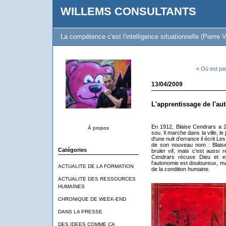
WILLEMS CONSULTANTS
La compétence c'est l'intelligence situationnelle (Pierre V
« Où est pa
13/04/2009
L'apprentissage de l'a
En 1912, Blaise Cendrars a 25
À propos
sou. Il marche dans la ville, l
d'une nuit d'errance il écrit L
de son nouveau nom : Blaise 
Catégories
bruler vif, mais c'est aussi 
Cendrars récuse Dieu et e
l'autonomie est douloureux, ma
ACTUALITE DE LA FORMATION
de la condition humaine.
ACTUALITE DES RESSOURCES
HUMAINES
CHRONIQUE DE WEEK-END
DANS LA PRESSE
DES IDEES COMME CA