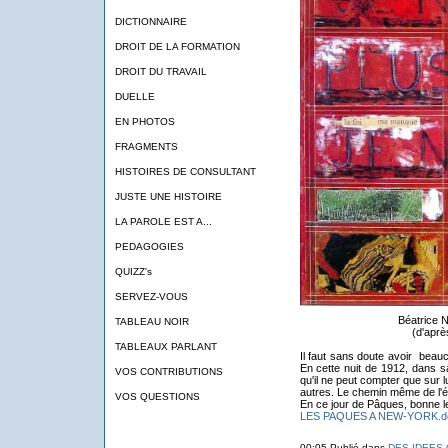
DICTIONNAIRE
DROIT DE LA FORMATION
DROIT DU TRAVAIL
DUELLE
EN PHOTOS
FRAGMENTS
HISTOIRES DE CONSULTANT
JUSTE UNE HISTOIRE
LA PAROLE EST A...
PEDAGOGIES
QUIZZ's
SERVEZ-VOUS
Béatrice N
TABLEAU NOIR
(d'apr
TABLEAUX PARLANT
Il faut sans doute avoir beau
En cette nuit de 1912, dans s
VOS CONTRIBUTIONS
qu'il ne peut compter que sur lu
autres. Le chemin même de l'é
VOS QUESTIONS
En ce jour de Pâques, bonne l
LES PAQUES A NEW-YORK.d
00:05 Publié dans
DES IDEES