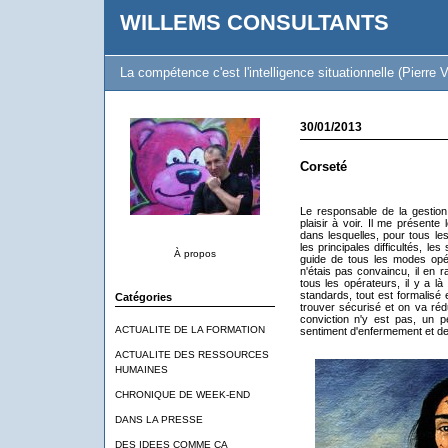
WILLEMS CONSULTANTS
La compétence c'est l'intelligence situationnelle (Pierre V
30/01/2013
Corseté
Le responsable de la gestion
plaisir à voir. Il me présente
dans lesquelles, pour tous les
les principales difficultés, le
À propos
guide de tous les modes opér
n'étais pas convaincu, il en 
tous les opérateurs, il y a là
standards, tout est formalisé 
Catégories
trouver sécurisé et on va réd
conviction n'y est pas, un p
ACTUALITE DE LA FORMATION
sentiment d'enfermement et de
ACTUALITE DES RESSOURCES
HUMAINES
CHRONIQUE DE WEEK-END
DANS LA PRESSE
DES IDEES COMME CA