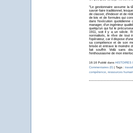
"Le gestionnaire assume la t
savoir-faire traditionnel, lesqu
de classer, d'indexer et de r
de lois et de formules qui con
dans l'exécution quotidienne
manager, d'un ingénieur quali
quelqu'un qui fut le précurseur
1911, soit il y a un siècle.
normalisés, le rêve de tout i
l'opérateur, car il dispose d'un
sa compétence et de son mét
brisée et entrave le moindre 
fait souffrir. Voilà sans 
l'enthousiasme de mon interlo
16:16 Publié dans
HISTOIRES
Commentaires (0)
| Tags :
travail
compétence
,
ressources humai