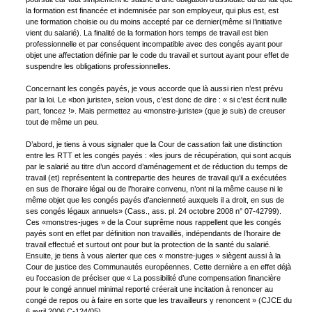
la formation est financée et indemnisée par son employeur, qui plus est, est
une formation choisie ou du moins accepté par ce dernier(même si l’initiative
vient du salarié). La finalité de la formation hors temps de travail est bien
professionnelle et par conséquent incompatible avec des congés ayant pour
objet une affectation définie par le code du travail et surtout ayant pour effet de
suspendre les obligations professionnelles.
Concernant les congés payés, je vous accorde que là aussi rien n’est prévu
par la loi. Le «bon juriste», selon vous, c’est donc de dire : « si c'est écrit nulle
part, foncez !». Mais permettez au «monstre-juriste» (que je suis) de creuser
tout de même un peu.
D’abord, je tiens à vous signaler que la Cour de cassation fait une distinction
entre les RTT et les congés payés : «les jours de récupération, qui sont acquis
par le salarié au titre d’un accord d’aménagement et de réduction du temps de
travail (et) représentent la contrepartie des heures de travail qu’il a exécutées
en sus de l’horaire légal ou de l’horaire convenu, n’ont ni la même cause ni le
même objet que les congés payés d’ancienneté auxquels il a droit, en sus de
ses congés légaux annuels» (Cass., ass. pl. 24 octobre 2008 n° 07-42799).
Ces «monstres-juges » de la Cour suprême nous rappellent que les congés
payés sont en effet par définition non travaillés, indépendants de l’horaire de
travail effectué et surtout ont pour but la protection de la santé du salarié.
Ensuite, je tiens à vous alerter que ces « monstre-juges » siègent aussi à la
Cour de justice des Communautés européennes. Cette dernière a en effet déjà
eu l’occasion de préciser que « La possibilité d’une compensation financière
pour le congé annuel minimal reporté créerait une incitation à renoncer au
congé de repos ou à faire en sorte que les travailleurs y renoncent » (CJCE du
6 avril 2006 C-124/05).