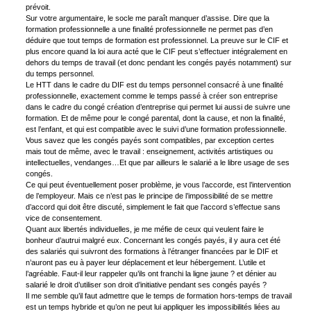
prévoit.
Sur votre argumentaire, le socle me paraît manquer d’assise. Dire que la
formation professionnelle a une finalité professionnelle ne permet pas d’en
déduire que tout temps de formation est professionnel. La preuve sur le CIF et
plus encore quand la loi aura acté que le CIF peut s’effectuer intégralement en
dehors du temps de travail (et donc pendant les congés payés notamment) sur
du temps personnel.
Le HTT dans le cadre du DIF est du temps personnel consacré à une finalité
professionnelle, exactement comme le temps passé à créer son entreprise
dans le cadre du congé création d’entreprise qui permet lui aussi de suivre une
formation. Et de même pour le congé parental, dont la cause, et non la finalité,
est l’enfant, et qui est compatible avec le suivi d’une formation professionnelle.
Vous savez que les congés payés sont compatibles, par exception certes
mais tout de même, avec le travail : enseignement, activités artistiques ou
intellectuelles, vendanges…Et que par ailleurs le salarié a le libre usage de ses
congés.
Ce qui peut éventuellement poser problème, je vous l’accorde, est l’intervention
de l’employeur. Mais ce n’est pas le principe de l’impossibilité de se mettre
d’accord qui doit être discuté, simplement le fait que l’accord s’effectue sans
vice de consentement.
Quant aux libertés individuelles, je me méfie de ceux qui veulent faire le
bonheur d’autrui malgré eux. Concernant les congés payés, il y aura cet été
des salariés qui suivront des formations à l’étranger financées par le DIF et
n’auront pas eu à payer leur déplacement et leur hébergement. L’utile et
l’agréable. Faut-il leur rappeler qu’ils ont franchi la ligne jaune ? et dénier au
salarié le droit d’utiliser son droit d’initiative pendant ses congés payés ?
Il me semble qu’il faut admettre que le temps de formation hors-temps de travail
est un temps hybride et qu’on ne peut lui appliquer les impossibilités liées au