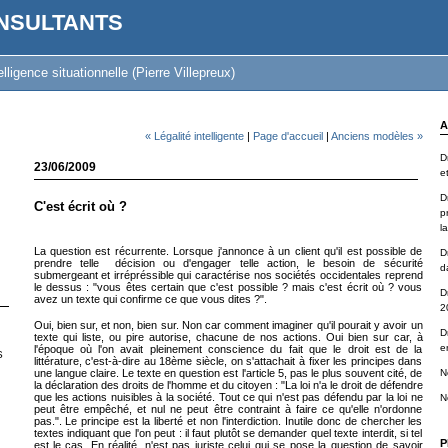
NSULTANTS
lligence situationnelle (Pierre Villepreux)
A
« Légalité intelligente
|
Page d'accueil
|
Anciens modèles »
D
23/06/2009
e
Dr
C'est écrit où ?
p
la
La question est récurrente. Lorsque j'annonce à un client qu'il est possible de
D
prendre telle décision ou d'engager telle action, le besoin de sécurité
d
submergeant et irrépréssible qui caractérise nos sociétés occidentales reprend
le dessus : "vous êtes certain que c'est possible ? mais c'est écrit où ? vous
D
avez un texte qui confirme ce que vous dites ?".
2
Oui, bien sur, et non, bien sur. Non car comment imaginer qu'il pourait y avoir un
D
texte qui liste, ou pire autorise, chacune de nos actions. Oui bien sur car, à
e
l'époque où l'on avait pleinement conscience du fait que le droit est de la
S
littérature, c'est-à-dire au 18ème siècle, on s'attachait à fixer les principes dans
une langue claire. Le texte en question est l'article 5, pas le plus souvent cité, de
N
la déclaration des droits de l'homme et du citoyen : "La loi n'a le droit de défendre
que les actions nuisibles à la société. Tout ce qui n'est pas défendu par la loi ne
N
peut être empêché, et nul ne peut être contraint à faire ce qu'elle n'ordonne
pas.". Le principe est la liberté et non l'interdiction. Inutile donc de chercher les
textes indiquant que l'on peut : il faut plutôt se demander quel texte interdit, si tel
P
est le cas. En réalité, n'est pas juriste celui qui se pose la question de savoir