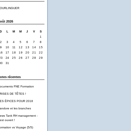
OURLINGUER
oût 2026
D
L
M
M
J
V
S
1
2
3
4
5
6
7
8
9
10
11
12
13
14
15
16
17
18
19
20
21
22
23
24
25
26
27
28
29
30
31
otes récentes
ocuments FNE Formation
RISES DE TÊTES !
ES ÉPICES POUR 2018
andore et les branches
ews Tank RH management :
est ouvert !
ormation vs Voyage (5/5)