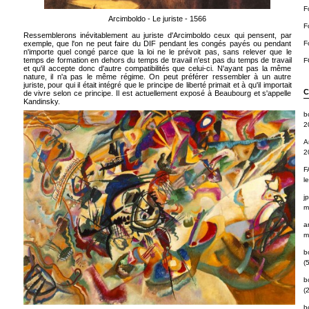
F
Arcimboldo - Le juriste - 1566
F
Ressemblerons inévitablement au juriste d'Arcimboldo ceux qui pensent, par
exemple, que l'on ne peut faire du DIF pendant les congés payés ou pendant
F
n'importe quel congé parce que la loi ne le prévoit pas, sans relever que le
temps de formation en dehors du temps de travail n'est pas du temps de travail
F
et qu'il accepte donc d'autre compatibilités que celui-ci. N'ayant pas la même
nature, il n'a pas le même régime. On peut préférer ressembler à un autre
juriste, pour qui il était intégré que le principe de liberté primait et à qu'il importait
C
de vivre selon ce principe. Il est actuellement exposé à Beaubourg et s'appelle
Kandinsky.
b
2
A
2
F
l
j
m
a
m
b
(5
b
(2
b