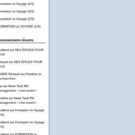
ormation vs Voyage (4/5)
ormation vs Voyage (3/5)
ormation vs Voyage (2/5)
ORMATION vs VOYAGE (1/5)
ommentaires récents
callens
sur
DES ÉPICES POUR
018
rnaud
sur
DES ÉPICES POUR
018
ABRE Renaud
sur
Pandore et
es branches
pw
sur
News Tank RH
anagement : c'est ouvert !
ndrew
sur
News Tank RH
anagement : c'est ouvert !
callens
sur
Formation vs Voyage
/5)
callens
sur
Formation vs Voyage
/5)
callens
sur
FORMATION vs