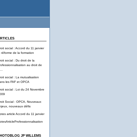
RTICLES
roit social : Accord du 11 janvier
t réforme de la formation
oit social : Du droit de la
rofessionnalisation au droit de
...
roit social : La mutualisation
ans les FAF et OPCA
roit social : Loi du 24 Novembre
009
roit Social : OPCA, Nouveaux
njeux, nouveaux défis
otes article Accord du 11 janvier
otesArticleProfessionnalisation
HOTOBLOG JP WILLEMS