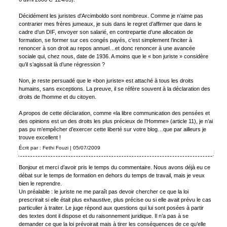
Décidément les juristes d'Arcimboldo sont nombreux. Comme je n’aime pas
contrarier mes frères jumeaux, je suis dans le regret d’affirmer que dans le
cadre d’un DIF, envoyer son salarié, en contrepartie d’une allocation de
formation, se former sur ces congés payés, c’est simplement l’inciter à
renoncer à son droit au repos annuel…et donc renoncer à une avancée
sociale qui, chez nous, date de 1936. A moins que le « bon juriste » considère
qu’il s’agissait là d’une régression ?
Non, je reste persuadé que le «bon juriste» est attaché à tous les droits
humains, sans exceptions. La preuve, il se réfère souvent à la déclaration des
droits de l’homme et du citoyen.
A propos de cette déclaration, comme «la libre communication des pensées et
des opinions est un des droits les plus précieux de l’Homme» (article 11), je n’ai
pas pu m’empêcher d’exercer cette liberté sur votre blog…que par ailleurs je
trouve excellent !
Écrit par : Fethi Fouzi | 05/07/2009
Bonjour et merci d’avoir pris le temps du commentaire. Nous avons déjà eu ce
débat sur le temps de formation en dehors du temps de travail, mais je veux
bien le reprendre.
Un préalable : le juriste ne me paraît pas devoir chercher ce que la loi
prescrirait si elle était plus exhaustive, plus précise ou si elle avait prévu le cas
particulier à traiter. Le juge répond aux questions qui lui sont posées à partir
des textes dont il dispose et du raisonnement juridique. Il n’a pas à se
demander ce que la loi prévoirait mais à tirer les conséquences de ce qu’elle