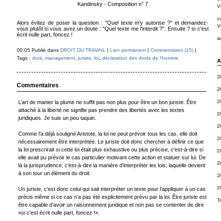
Kandinsky - Composition n° 7
V
c
Alors évitez de poser la question : "Quel texte m'y autorise ?" et demandez-
V
vous plutôt si vous avez un doute : "Quel texte me l'interdit ?". Ensuite ? si c'est
écrit nulle part, foncez !
a
00:05 Publié dans
DROIT DU TRAVAIL
|
Lien permanent
|
Commentaires (15)
|
Tags :
droit
,
management
,
juriste
,
loi
,
déclaration des droits de l'homme
A
2
Commentaires
2
2
L’art de manier la plume ne suffit pas non plus pour être un bon juriste. Être
attaché à la liberté ne signifie pas prendre des libertés avec les textes
2
juridiques. Je suis un peu taquin.
2
Comme l’a déjà souligné Aristote, la loi ne peut prévoir tous les cas, elle doit
2
nécessairement être interprétée. Le juriste doit donc chercher à définir ce que
la loi prescrirait si cette loi était plus exhaustive ou plus précise, c'est-à-dire si
2
elle avait pu prévoir le cas particulier motivant cette action et statuer sur lui. De
2
là la jurisprudence, c'est-à-dire la manière d'interpréter les lois, laquelle devient
à son tour un élément du droit.
2
2
Un juriste, c’est donc celui qui sait interpréter un texte pour l’appliquer à un cas
précis même si ce cas n’a pas été explicitement prévu par la loi. Être juriste est
T
être capable d’avoir un raisonnement juridique et non pas se contenter de dire
«si c'est écrit nulle part, foncez !».