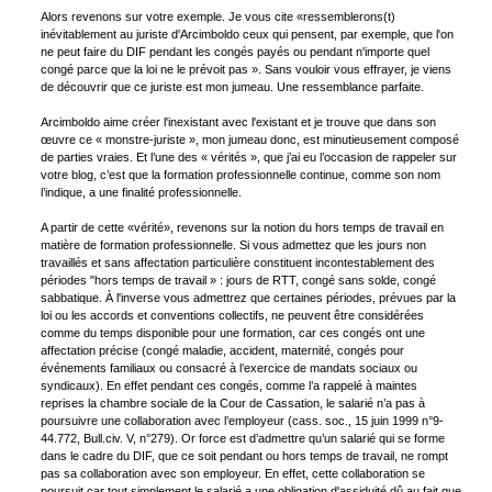
Alors revenons sur votre exemple. Je vous cite «ressemblerons(t)
inévitablement au juriste d'Arcimboldo ceux qui pensent, par exemple, que l'on
ne peut faire du DIF pendant les congés payés ou pendant n'importe quel
congé parce que la loi ne le prévoit pas ». Sans vouloir vous effrayer, je viens
de découvrir que ce juriste est mon jumeau. Une ressemblance parfaite.
Arcimboldo aime créer l'inexistant avec l'existant et je trouve que dans son
œuvre ce « monstre-juriste », mon jumeau donc, est minutieusement composé
de parties vraies. Et l’une des « vérités », que j’ai eu l’occasion de rappeler sur
votre blog, c’est que la formation professionnelle continue, comme son nom
l’indique, a une finalité professionnelle.
A partir de cette «vérité», revenons sur la notion du hors temps de travail en
matière de formation professionnelle. Si vous admettez que les jours non
travaillés et sans affectation particulière constituent incontestablement des
périodes "hors temps de travail » : jours de RTT, congé sans solde, congé
sabbatique. À l'inverse vous admettrez que certaines périodes, prévues par la
loi ou les accords et conventions collectifs, ne peuvent être considérées
comme du temps disponible pour une formation, car ces congés ont une
affectation précise (congé maladie, accident, maternité, congés pour
événements familiaux ou consacré à l’exercice de mandats sociaux ou
syndicaux). En effet pendant ces congés, comme l’a rappelé à maintes
reprises la chambre sociale de la Cour de Cassation, le salarié n’a pas à
poursuivre une collaboration avec l’employeur (cass. soc., 15 juin 1999 n°9-
44.772, Bull.civ. V, n°279). Or force est d’admettre qu’un salarié qui se forme
dans le cadre du DIF, que ce soit pendant ou hors temps de travail, ne rompt
pas sa collaboration avec son employeur. En effet, cette collaboration se
poursuit car tout simplement le salarié a une obligation d'assiduité dû au fait que