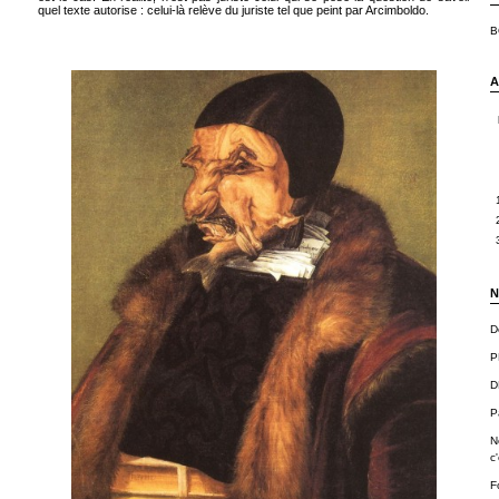
quel texte autorise : celui-là relève du juriste tel que peint par Arcimboldo.
B
A
N
D
P
D
P
N
c'
F