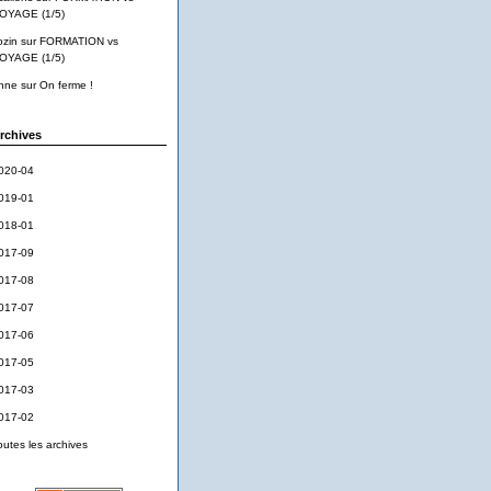
OYAGE (1/5)
ozin
sur
FORMATION vs
OYAGE (1/5)
nne
sur
On ferme !
rchives
020-04
019-01
018-01
017-09
017-08
017-07
017-06
017-05
017-03
017-02
outes les archives