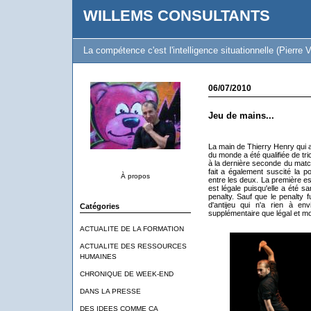
WILLEMS CONSULTANTS
La compétence c'est l'intelligence situationnelle (Pierre V
06/07/2010
Jeu de mains...
La main de Thierry Henry qui a
du monde a été qualifiée de tr
à la dernière seconde du mat
fait a également suscité la po
À propos
entre les deux. La première es
est légale puisqu'elle a été sa
penalty. Sauf que le penalty f
d'antijeu qui n'a rien à env
Catégories
supplémentaire que légal et m
ACTUALITE DE LA FORMATION
ACTUALITE DES RESSOURCES
HUMAINES
CHRONIQUE DE WEEK-END
DANS LA PRESSE
DES IDEES COMME CA