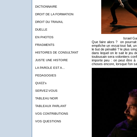
DICTIONNAIRE
DROIT DE LA FORMATION
DROIT DU TRAVAIL
DUELLE
EN PHOTOS
Israel G
Que faire alors ? on pourrait 
FRAGMENTS
empêche un essai tout fait, un
le but de pénalité ? le plus sim
HISTOIRES DE CONSULTANT
dans lequel on le sait le jeu 
toulousain sera volontiers confér
importe peu : on peut être à l
JUSTE UNE HISTOIRE
choses encore, lorsque l'on sa
LA PAROLE EST A...
PEDAGOGIES
QUIZZ's
SERVEZ-VOUS
TABLEAU NOIR
TABLEAUX PARLANT
VOS CONTRIBUTIONS
VOS QUESTIONS