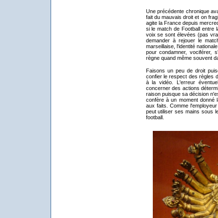
Une précédente chronique avai
fait du mauvais droit et on frag
agite la France depuis mercred
si le match de Football entre 
voix se sont élevées (pas vrai A
demander à rejouer le matc
marseillaise, l'identité nationa
pour condamner, vociférer, s'i
règne quand même souvent da
Faisons un peu de droit puisqu
confier le respect des règles du
à la vidéo. L'erreur éventuel
concerner des actions détermin
raison puisque sa décision n'es
confère à un moment donné la p
aux faits. Comme l'employeur f
peut utiliser ses mains sous le
football.