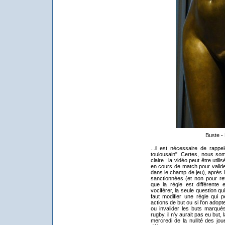
Buste -
...il est nécessaire de rappe
toulousain". Certes, nous so
claire : la vidéo peut être uti
en cours de match pour valide
dans le champ de jeu), après l
sanctionnées (et non pour rev
que la règle est différente
vociférer, la seule question qu
faut modifier une règle qui p
actions de but ou si l'on adop
ou invalider les buts marqués
rugby, il n'y aurait pas eu but, 
mercredi de la nullité des jou