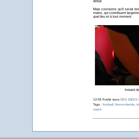
débat.
Mais concluons qu'il serait do
mains, qui contribuent largemen
quel lieu et à tout moment.
Instant d
13:56 Publié dans
DES IDEES
Tags :
football
,
france-irlande
,
t
match