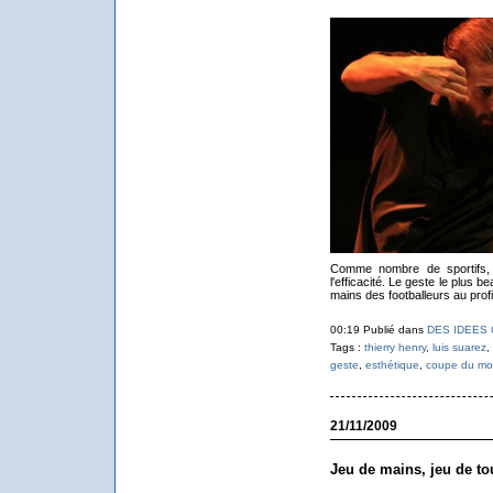
Comme nombre de sportifs, 
l'efficacité. Le geste le plus 
mains des footballeurs au profi
00:19 Publié dans
DES IDEES
Tags :
thierry henry
,
luis suarez
,
geste
,
esthétique
,
coupe du m
21/11/2009
Jeu de mains, jeu de to