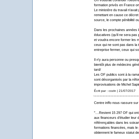
formation privés en France on
Le ministère du travail n'avait
remettant en cause ce décret 
source, le compte pénibilité ou
Dans les prochaines années l
éducatives (qu'il ne sera pas 
et voudra encore former les m
ceux qui ne sont pas dans la t
entreprise fermer, ceux qui so
Il n'y aura personne ou presque
bientôt plus de médecins géné
tard/
Les OF publics sont à la ram
sont désorganisés par la réfor
improvisations de Michel Sapi
Écrit par : cozin | 21/07/2017
Centre inffo nous rassure sur
"....Restent 15 297 OF qui on
aux financeurs d’étudier leur 
référençables dans les soixant
formations financées, mais le 
obtiennent le fameux statut de