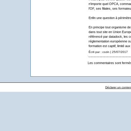
n'importe quel OPCA, commandit
l'OF, ses filiales, ses formate
Enfin une question à périmèt
En principe tout organisme de
dans tout site en Union Euro
référencé par datadock, les cr
réglementation européenne ou
formation est captif, limité a
Écrit par : cozin | 25/07/2017
Les commentaires sont fermé
Déclarer un contenu 