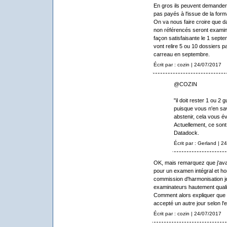
En gros ils peuvent demander
pas payés à l'issue de la form
On va nous faire croire que d
non référencés seront examin
façon satisfaisante le 1 septem
vont relire 5 ou 10 dossiers 
carreau en septembre.
Écrit par : cozin | 24/07/2017
@COZIN
"il doit rester 1 ou 2 
puisque vous n'en sav
abstenir, cela vous évi
Actuellement, ce sont
Datadock.
Écrit par : Gerland | 
OK, mais remarquez que j'avais
pour un examen intégral et ho
commission d'harmonisation j
examinateurs hautement qualifi
Comment alors expliquer que l
accepté un autre jour selon l
Écrit par : cozin | 24/07/2017