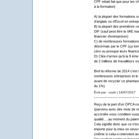
CPF nétait fait que pour les c
à la formation)
A) la plupart des formations 
d'anglais ou d'Excel en entrep
B) la plupart des premières cer
DIF (sauf peut être la VAE mai
financier d'entreprises)
C) de nombreuses formations o
désormais par le CPF (ça tom
zéro ou presque leurs financ
D) Cléa n'arrive qu'à la 9 ème
de 2 millions de travailleurs son
Bref la réforme de 2014 c'est 
nombreuses entreprises et le g
avant de recycler ce phantasme
du 1%)
Écrit par : cozin | 14/07/2017
Reçu de la part d'un OPCA ce
(parvenu avec des mois de ret
accordée sous condition susp
qualité.....au moment du paie
Cela signifie donc que ce n'est
importe pour la mise en oeuvr
(même si celui-ci intervient a
On voudrait continuer l'oeuv