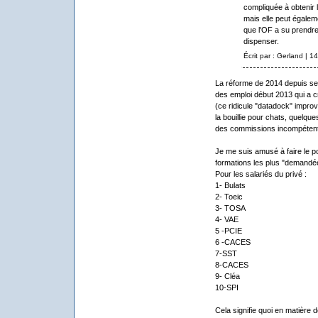
compliquée à obtenir 
mais elle peut égaleme
que l'OF a su prendre 
dispenser.
Écrit par : Gerland | 
La réforme de 2014 depuis ses
des emploi début 2013 qui a cru
(ce ridicule "datadock" impro
la bouillie pour chats, quelque
des commissions incompétente
Je me suis amusé à faire le p
formations les plus "demandée
Pour les salariés du privé :
1- Bulats
2- Toeic
3- TOSA
4- VAE
5 -PCIE
6 -CACES
7-SST
8-CACES
9- Cléa
10-SPI
Cela signifie quoi en matière d