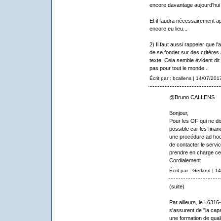
encore davantage aujourd'hui .
Et il faudra nécessairement ap
encore eu lieu...
2) Il faut aussi rappeler que l
de se fonder sur des critères
texte. Cela semble évident di
pas pour tout le monde...
Écrit par : bcallens | 14/07/201
@Bruno CALLENS
Bonjour,
Pour les OF qui ne di
possible car les fina
une procédure ad hoc. 
de contacter le servic
prendre en charge cet
Cordialement
Écrit par : Gerland | 
(suite)
Par ailleurs, le L6316
s'assurent de "la capa
une formation de qual