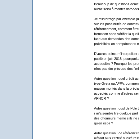
Beaucoup de questions demeure
aurait servi à monter datadoc
Je m'interroge par exemple (
sur les possibilités de contes
référencement, comment être c
formation sans vérifier la qua
face aux demandes des comman
prévisibles en compétences n
D'autres points m'interpellent :
publié en juin 2016, pourquoi a
accessible ? Pourquoi les proc
elles pas été prévues dès l'ori
Autre question : quel crédit a
type Greta ou AFPA, comment a
maison montés dans la précipi
acceptés comme d'autres cert
AFNOR ?
Autre question : quid de Pôle E
il m'a semblé lire quelque par
des chômeurs même s'ils ne s
qu'en est-il ?
Autre question : ce référencem
n'étant plus certifié qualité r