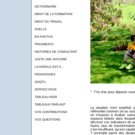
DICTIONNAIRE
DROIT DE LA FORMATION
DROIT DU TRAVAIL
DUELLE
EN PHOTOS
FRAGMENTS
HISTOIRES DE CONSULTANT
JUSTE UNE HISTOIRE
LA PAROLE EST A...
PEDAGOGIES
QUIZZ's
SERVEZ-VOUS
"- T'es d'ac pour déposer sou
TABLEAU NOIR
TABLEAUX PARLANT
La situation n'est toutefoi
référentiel commun (et au surp
VOS CONTRIBUTIONS
on s'expose à évaluer suivan
espaces béants dans lesquels 
VOS QUESTIONS
décrivez vos indicateurs de 
l'autre, taux de transformatio
c'est insuffisant, qui est capab
? (exemple parmi des dizaine