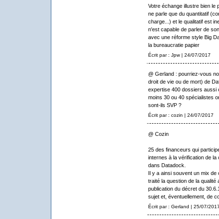
Votre échange illustre bien 
ne parle que du quantitatif (c
charge...) et le qualitatif es
n'est capable de parler de son 
avec une réforme style Big Dat
la bureaucratie papier
Écrit par : Jpw | 24/07/2017
@ Gerland : pourriez-vous nou
droit de vie ou de mort) de Da
expertise 400 dossiers aussi 
moins 30 ou 40 spécialistes on
sont-ils SVP ?
Écrit par : cozin | 24/07/2017
@ Cozin
25 des financeurs qui partici
internes à la vérification de l
dans Datadock.
Il y a ainsi souvent un mix de 
traité la question de la qual
publication du décret du 30.6.
sujet et, éventuellement, de 
Écrit par : Gerland | 25/07/201