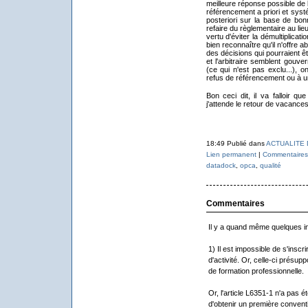
meilleure réponse possible de 
référencement a priori et systé
posteriori sur la base de bon
refaire du règlementaire au lieu
vertu d'éviter la démultiplicati
bien reconnaître qu'il n'offre 
des décisions qui pourraient ê
et l'arbitraire semblent gouve
(ce qui n'est pas exclu...), o
refus de référencement ou à 
Bon ceci dit, il va falloir 
j'attende le retour de vacances
18:49 Publié dans
ACTUALITE 
Lien permanent
|
Commentaires
datadock
,
opca
,
qualité
Commentaires
Il y a quand même quelques int
1) Il est impossible de s'inscr
d'activité. Or, celle-ci présup
de formation professionnelle.
Or, l'article L6351-1 n'a pas ét
d'obtenir un première convent