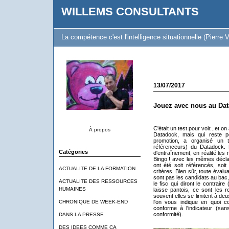
WILLEMS CONSULTANTS
La compétence c'est l'intelligence situationnelle (Pierre V
13/07/2017
Jouez avec nous au Dat
C'était un test pour voir...et
À propos
Datadock, mais qui reste pol
promotion, a organisé un 
référenceurs) du Datadock. P
Catégories
d'entraînement, en réalité les
Bingo ! avec les mêmes déclar
ont été soit référencés, so
ACTUALITE DE LA FORMATION
critères. Bien sûr, toute éval
sont pas les candidats au bac,
ACTUALITE DES RESSOURCES
le fisc qui diront le contrair
HUMAINES
laisse pantois, ce sont les r
souvent elles se limitent à de
CHRONIQUE DE WEEK-END
l'on vous indique en quoi co
conforme à l'indicateur (sa
conformité).
DANS LA PRESSE
DES IDEES COMME CA