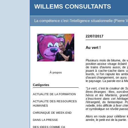
WILLEMS CONSULTANTS
La compétence c'est l'intelligence situationnelle (Pierre V
22/07/2017
Au vert !
Plusieurs mois de bitume, de vi
position assise visage éclairé
de trains d'avions aussi, de j
jouant à cache-cache dans u
À propos
lourds, si l'on rajoute les am
d'avant changement, on aura c
le paysage. La parole est à M
Catégories
"Le vert, c'est la couleur de 
êtres étranges : fées, sorcièr
ACTUALITE DE LA FORMATION
héros et les Martiens, grand
s'inscrivent dans cet héritage 
ACTUALITE DES RESSOURCES
l'étrangeté, du fantastique. 
rebelle, très difficile à fixer 
HUMAINES
et symbolique se révèle passi
CHRONIQUE DE WEEK-END
Alors en route pour célébrer 
année, le petit est de la partie.
DANS LA PRESSE
DES IDEES COMME CA