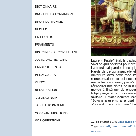
DICTIONNAIRE
DROIT DE LA FORMATION
DROIT DU TRAVAIL
DUELLE
EN PHOTOS
FRAGMENTS
HISTOIRES DE CONSULTANT
JUSTE UNE HISTOIRE
Laurent Terzieff était le tragi
Voici ce qu'il déclarait pour pré
LA PAROLE EST A...
La poésie fait parole de ce qui, 
Parole de ce qui avant elle et
ouverture vers cette face i
PEDAGOGIES
représentations, et qui nous r
même les contraires, jusqu'à 
QUIZZ's
réconcilier nos rêves de la nui
monde à l'intérieur de chacun
SERVEZ-VOUS
l'objet perçu et la conscienc
solitaire, il m'est souvent ve
TABLEAU NOIR
"Soyons présents à la psalm
s'accorde avec notre voix." Lau
TABLEAUX PARLANT
VOS CONTRIBUTIONS
VOS QUESTIONS
12:38 Publié dans
DES IDEES
Tags :
terzieff
,
laurent terzieff
,
t
adamov