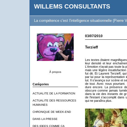
WILLEMS CONSULTANTS
La compétence c'est l'intelligence situationnelle (Pierre V
03/07/2010
Terzieff
Les textes étaient magnifiques
leur densité et leur enchaîne
L'émotion n'avait pas toute la 
mais une légère insatisfaction 
À propos
fut dit. Et Laurent Terzieff, qu
par lui pour la représentation 
tut. Il s'avança sur scène et se
de tout. Avec nous pourtant. 
Catégories
dure encore. La présence de L
obscure comme jamais lumière n
ACTUALITE DE LA FORMATION
dans la vie des instants de grâ
de l'instant s'accomplit dans 
ACTUALITE DES RESSOURCES
qui ne paraîtra plus.
HUMAINES
CHRONIQUE DE WEEK-END
DANS LA PRESSE
DES IDEES COMME CA