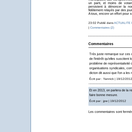
un parti, et moins de votan
persistent à dénoncer la non
fidèlement relayés par des journ
A tous, encore un effort pour so
23:02 Publié dans
ACTUALITE
|
Commentaires (2)
Commentaires
Très juste remarque sur ces ch
de l'intérêt qu'elles suscitent 
problème de représentativité 
organisations syndicales, com
dicton dit aussi que l'on a les 
Écrit par : Yannick | 19/12/201
Et en 2013, on parlera de la r
faire bonne mesure.
Écrit par : jpw | 19/12/2012
Les commentaires sont fermé