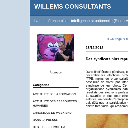
WILLEMS CONSULTANTS
La compétence c'est l'intelligence situationnelle (Pierre V
« Courageux 
18/12/2012
Des syndicats plus repré
Dans l'indifférence générale,
À propos
décembre les élections prof
(TPE, moins de onze salarié
possibilité de voter par int
Catégories
syndicale de leur choix. Ce
organisations syndicales dan
résultats des élections profes
ACTUALITE DE LA FORMATION
11 salariés et plus pour éli
salariés, un comité d'entrepri
ACTUALITE DES RESSOURCES
sait déjà que la participation
HUMAINES
chiffre très faible, qui ressem
CHRONIQUE DE WEEK-END
DANS LA PRESSE
DES IDEES COMME CA