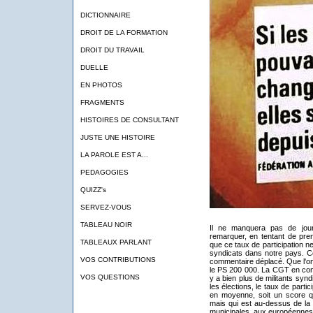
DICTIONNAIRE
DROIT DE LA FORMATION
DROIT DU TRAVAIL
DUELLE
EN PHOTOS
FRAGMENTS
HISTOIRES DE CONSULTANT
JUSTE UNE HISTOIRE
LA PAROLE EST A...
PEDAGOGIES
QUIZZ's
SERVEZ-VOUS
TABLEAU NOIR
Il ne manquera pas de journ
remarquer, en tentant de pren
TABLEAUX PARLANT
que ce taux de participation ne
syndicats dans notre pays. Ce
VOS CONTRIBUTIONS
commentaire déplacé. Que l'on
le PS 200 000. La CGT en com
VOS QUESTIONS
y a bien plus de militants syndi
les élections, le taux de parti
en moyenne, soit un score qui
mais qui est au-dessus de la 
municipales, aux européennes 